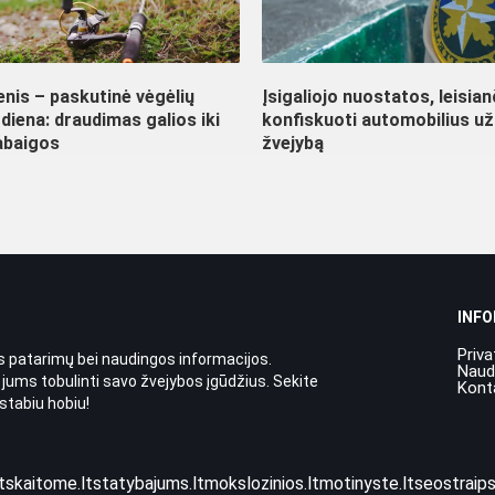
nis – paskutinė vėgėlių
Įsigaliojo nuostatos, leisia
diena: draudimas galios iki
konfiskuoti automobilius už
abaigos
žvejybą
INF
Priva
 patarimų bei naudingos informacijos.
Naud
 jums tobulinti savo žvejybos įgūdžius. Sekite
Kont
stabiu hobiu!
t
skaitome.lt
statybajums.lt
mokslozinios.lt
motinyste.lt
seostraips