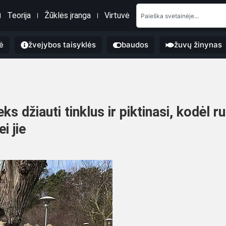
Teorija
Žūklės įranga
Virtuvė
ė
žvejybos taisyklės
baudos
žuvų žinynas
ks džiauti tinklus ir piktinasi, kodėl ru
i jie