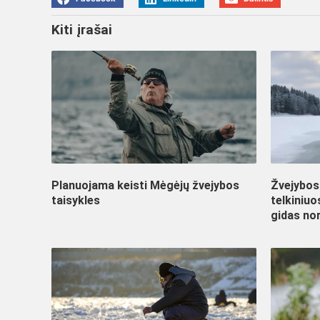
Kiti įrašai
Planuojama keisti Mėgėjų žvejybos
Žvejybos 
taisykles
telkiniu
gidas nor