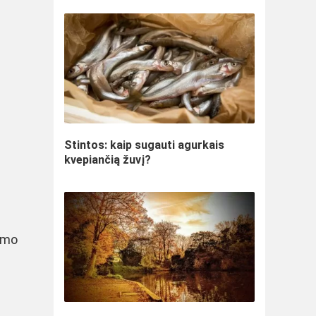
Stintos: kaip sugauti agurkais
kvepiančią žuvį?
dimo