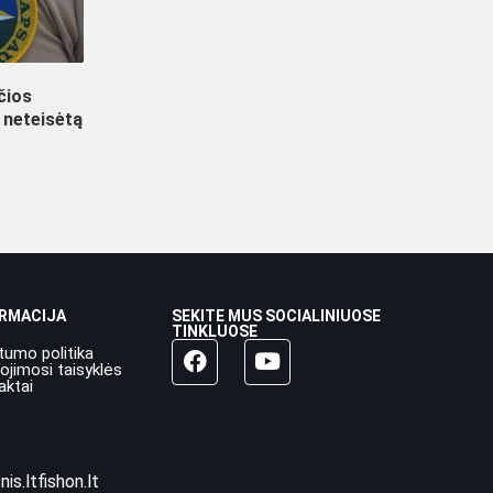
nčios
 neteisėtą
ORMACIJA
SEKITE MUS SOCIALINIUOSE
TINKLUOSE
tumo politika
ojimosi taisyklės
aktai
nis.lt
fishon.lt