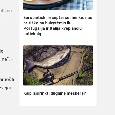
ltijos
Europietiški receptai su menke: nuo
 –
britiško su bulvytėmis iki
Portugalija ir Italija kvepiančių
patiekalų
je
 ne“, –
paruošti
žvejai
Kaip išsirinkti dugninę meškerę?