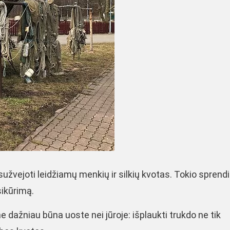
sužvejoti leidžiamų menkių ir silkių kvotas. Tokio spren
tsikūrimą.
ne dažniau būna uoste nei jūroje: išplaukti trukdo ne tik