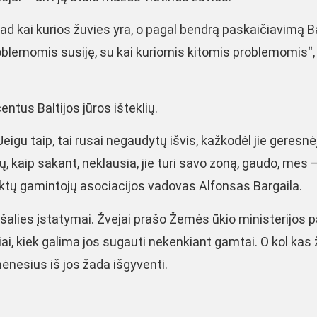
 kad kai kurios žuvies yra, o pagal bendrą paskaičiavimą Ba
roblemomis susiję, su kai kuriomis kitomis problemomis“,
entus Baltijos jūros išteklių.
Jeigu taip, tai rusai negaudytų išvis, kažkodėl jie geresnė
ų, kaip sakant, neklausia, jie turi savo zoną, gaudo, mes –
ktų gamintojų asociacijos vadovas Alfonsas Bargaila.
r šalies įstatymai. Žvejai prašo Žemės ūkio ministerijos 
ai, kiek galima jos sugauti nekenkiant gamtai. O kol kas 
mėnesius iš jos žada išgyventi.