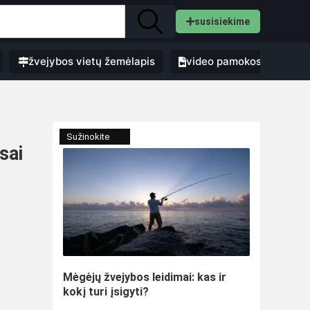
susisiekime
žvejybos vietų žemėlapis
video pamokos
Sužinokite
sai
Mėgėjų žvejybos leidimai: kas ir
kokį turi įsigyti?