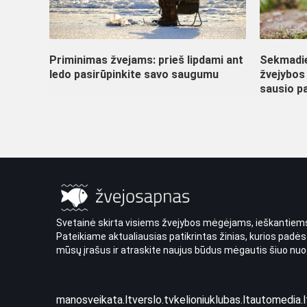
Priminimas žvejams: prieš lipdami ant
Sekmadie
ledo pasirūpinkite savo saugumu
žvejybos 
sausio p
Svetainė skirta visiems žvejybos mėgėjams, ieškantiems
Pateikiame aktualiausias patikrintas žinias, kurios padės
mūsų įrašus ir atraskite naujus būdus mėgautis šiuo nuo
manosveikata.lt
verslo.tv
kelioniuklubas.lt
automedia.l