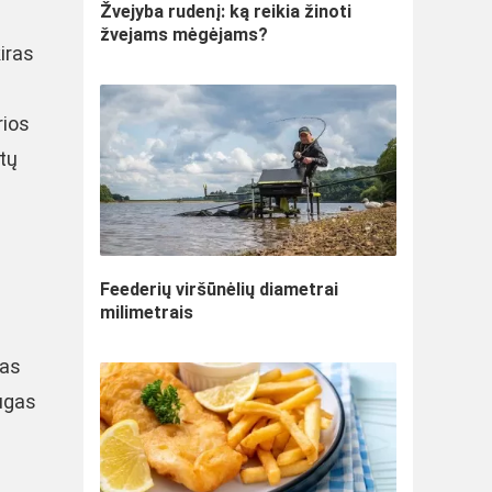
Žvejyba rudenį: ką reikia žinoti
žvejams mėgėjams?
iras
rios
etų
Feederių viršūnėlių diametrai
milimetrais
nas
ugas