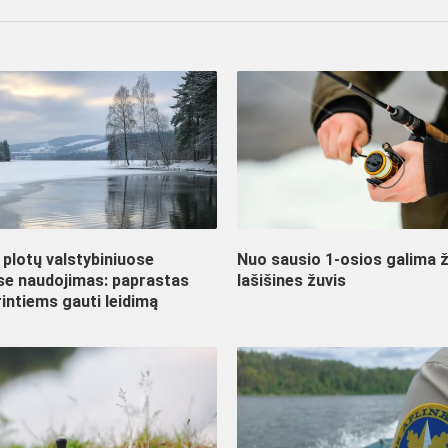
plotų valstybiniuose
Nuo sausio 1-osios galima ž
ose naudojimas: paprastas
lašišines žuvis
intiems gauti leidimą