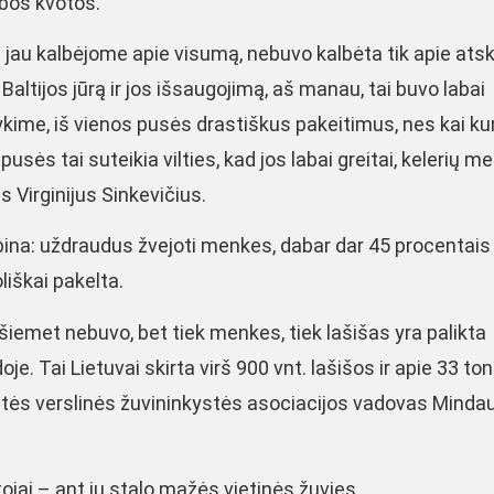
ybos kvotos.
 jau kalbėjome apie visumą, nebuvo kalbėta tik apie atsk
altijos jūrą ir jos išsaugojimą, aš manau, tai buvo labai
akykime, iš vienos pusės drastiškus pakeitimus, nes kai ku
pusės tai suteikia vilties, kad jos labai greitai, kelerių m
s Virginijus Sinkevičius.
ebina: uždraudus žvejoti menkes, dabar dar 45 procentais
liškai pakelta.
šiemet nebuvo, bet tiek menkes, tiek lašišas yra palikta
. Tai Lietuvai skirta virš 900 vnt. lašišos ir apie 33 to
tės verslinės žuvininkystės asociacijos vadovas Minda
otojai – ant jų stalo mažės vietinės žuvies.