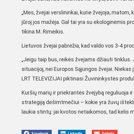
„Mes, žvejai verslininkai, kurie žvejoja, matom,
jūroj jos mažėja. Gal tai yra su ekologinėmis p
tikina M. Rimeikis.
Lietuvos žvejai pabrėžia, kad valdo vos 3-4 proc
„Jeigu taip bus, reikės žvejams džiauti tinklus. 
situacijoj, nei Europos Sąjungos žvejai. Niekas j
LRT TELEVIZIJAI piktinasi Žuvininkystės produ
Kuršių marių ir priekrantės žvejybą reguliuoja i
strategiją dešimtmečiui – kokie yra žuvų ištekli
laukia stintų: jai kvotos netaikomos, tad kelis 
Facebook
LinkedIn
Dalintis