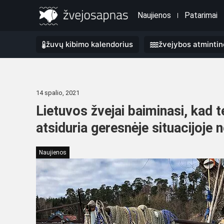
Naujienos
Patarimai
žuvų kibimo kalendorius
žvejybos atmintin
14 spalio, 2021
Lietuvos žvejai baiminasi, kad te
atsiduria geresnėje situacijoje ne
Naujienos