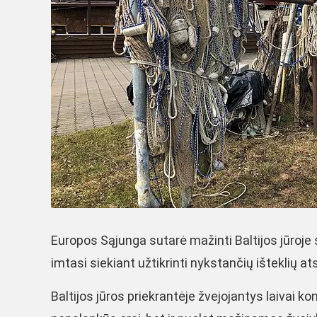
Europos Sąjunga sutarė mažinti Baltijos jūroje 
imtasi siekiant užtikrinti nykstančių išteklių a
Baltijos jūros priekrantėje žvejojantys laivai ko