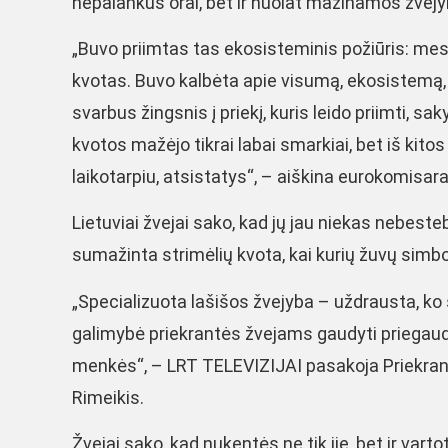
nepalankūs orai, bet ir nuolat mažinamos žvej
„Buvo priimtas tas ekosisteminis požiūris: mes
kvotas. Buvo kalbėta apie visumą, ekosistemą, B
svarbus žingsnis į priekį, kuris leido priimti, s
kvotos mažėjo tikrai labai smarkiai, bet iš kitos 
laikotarpiu, atsistatys“, – aiškina eurokomisara
Lietuviai žvejai sako, kad jų jau niekas nebest
sumažinta strimėlių kvota, kai kurių žuvų simbo
„Specializuota lašišos žvejyba – uždrausta, ko 
galimybė priekrantės žvejams gaudyti priegaudoje
menkės“, – LRT TELEVIZIJAI pasakoja Priekran
Rimeikis.
Žvejai sako, kad nukentės ne tik jie, bet ir vart