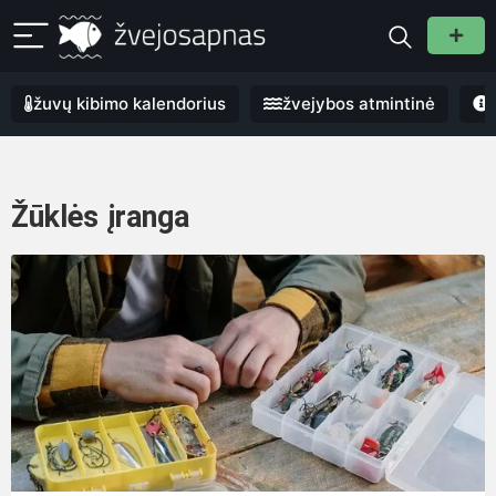
žuvų kibimo kalendorius
žvejybos atmintinė
Žūklės įranga