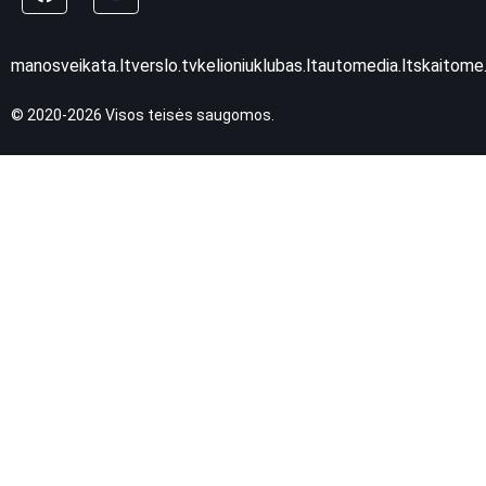
manosveikata.lt
verslo.tv
kelioniuklubas.lt
automedia.lt
skaitome.
© 2020-2026 Visos teisės saugomos.