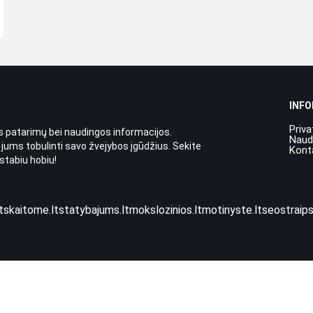
INF
Priva
 patarimų bei naudingos informacijos.
Naud
 jums tobulinti savo žvejybos įgūdžius. Sekite
Kont
stabiu hobiu!
t
skaitome.lt
statybajums.lt
mokslozinios.lt
motinyste.lt
seostraips