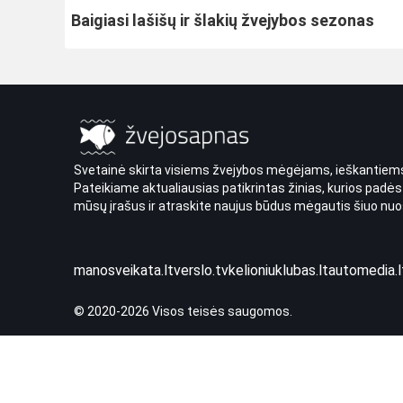
Baigiasi lašišų ir šlakių žvejybos sezonas
Svetainė skirta visiems žvejybos mėgėjams, ieškantiems
Pateikiame aktualiausias patikrintas žinias, kurios padės
mūsų įrašus ir atraskite naujus būdus mėgautis šiuo nuo
manosveikata.lt
verslo.tv
kelioniuklubas.lt
automedia.l
© 2020-2026 Visos teisės saugomos.