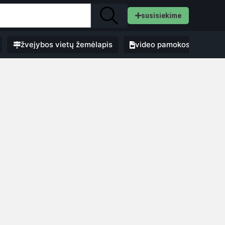
susisiekime
žvejybos vietų žemėlapis
video pamokos