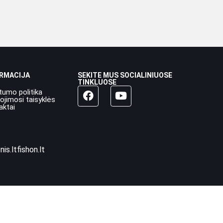
ORMACIJA
SEKITE MUS SOCIALINIUOSE
TINKLUOSE
tumo politika
ojimosi taisyklės
aktai
nis.lt
fishon.lt