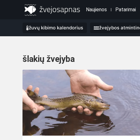
Naujienos
Patarimai
žuvų kibimo kalendorius
žvejybos atmintin
šlakių žvejyba