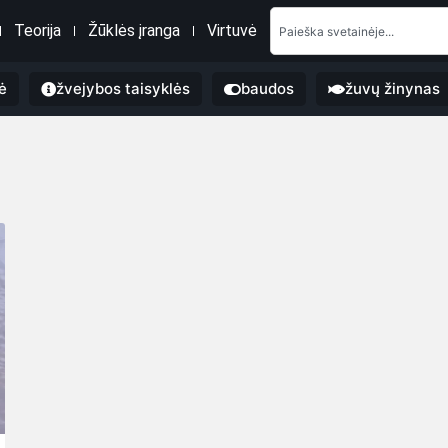
Teorija
Žūklės įranga
Virtuvė
ė
žvejybos taisyklės
baudos
žuvų žinynas