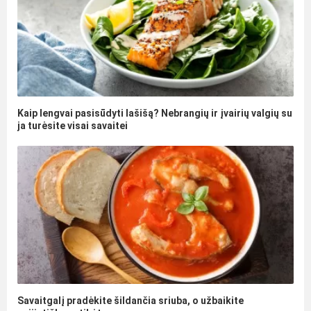
Kaip lengvai pasisūdyti lašišą? Nebrangių ir įvairių valgių su
ja turėsite visai savaitei
Savaitgalį pradėkite šildančia sriuba, o užbaikite