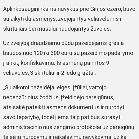
Aplinkosaugininkams nuvykus prie Girijos ežero, buvo
sulaikyti du asmenys, žvejojantys vėliavėlėmis ir
skrituliais bei masalui naudojantys žuveles.
Už žvejybą draudžiamu būdu pažeidėjams gresia
baudos nuo 120 iki 300 eurų su pažeidimo padarymo
įrankių konfiskavimu. Iš asmenų paimtos 9
vėliavėlės, 3 skrituliai ir 2 ledo grąžtai.
„Sulaikomi pažeidėjai elgėsi įžūliai, vartojo
necenzūrinius žodžius, įžeidinėjo pareigūnus,
atsisakė pateikti asmens dokumentus ir nurodyti
savo tapatybę, todėl jiems taip pat bus surašyti
administracinio nusižengimo protokolai už pareigūnų
teisėtų nurodymų ir reikalavimų nevykdymą, už ką