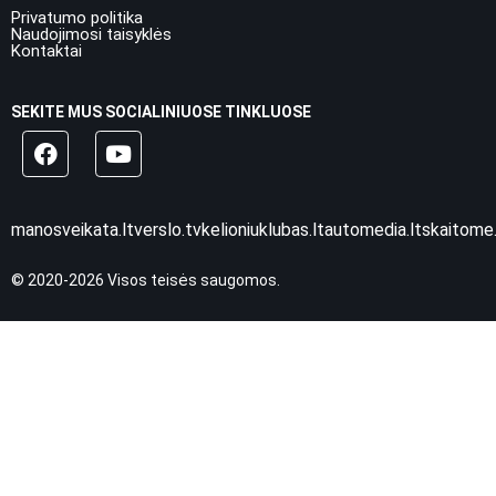
Privatumo politika
Naudojimosi taisyklės
Kontaktai
SEKITE MUS SOCIALINIUOSE TINKLUOSE
manosveikata.lt
verslo.tv
kelioniuklubas.lt
automedia.lt
skaitome.
© 2020-2026 Visos teisės saugomos.