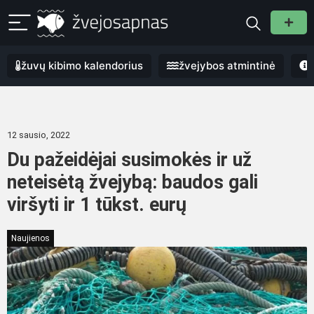
žuvų kibimo kalendorius
žvejybos atmintinė
12 sausio, 2022
Du pažeidėjai susimokės ir už
neteisėtą žvejybą: baudos gali
viršyti ir 1 tūkst. eurų
Naujienos