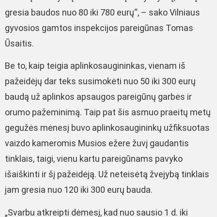
gresia baudos nuo 80 iki 780 eurų“, – sako Vilniaus
gyvosios gamtos inspekcijos pareigūnas Tomas
Ūsaitis.
Be to, kaip teigia aplinkosaugininkas, vienam iš
pažeidėjų dar teks susimokėti nuo 50 iki 300 eurų
baudą už aplinkos apsaugos pareigūnų garbės ir
orumo pažeminimą. Taip pat šis asmuo praeitų metų
gegužės mėnesį buvo aplinkosaugininkų užfiksuotas
vaizdo kameromis Musios ežere žuvį gaudantis
tinklais, taigi, vienu kartu pareigūnams pavyko
išaiškinti ir šį pažeidėją. Už neteisėtą žvejybą tinklais
jam gresia nuo 120 iki 300 eurų bauda.
„Svarbu atkreipti dėmesį, kad nuo sausio 1 d. iki