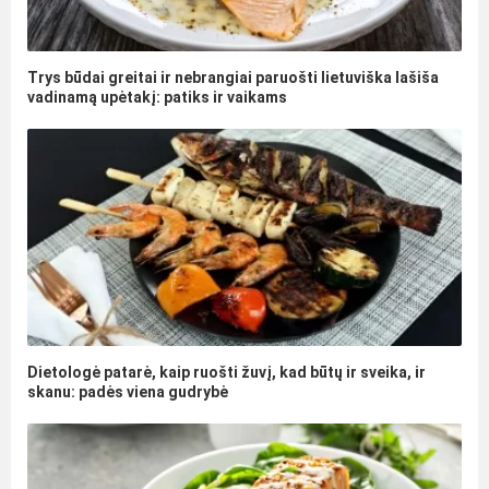
Trys būdai greitai ir nebrangiai paruošti lietuviška lašiša
vadinamą upėtakį: patiks ir vaikams
Dietologė patarė, kaip ruošti žuvį, kad būtų ir sveika, ir
skanu: padės viena gudrybė