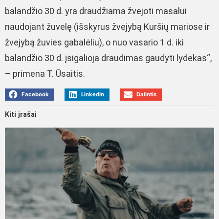
balandžio 30 d. yra draudžiama žvejoti masalui
naudojant žuvelę (išskyrus žvejybą Kuršių mariose ir
žvejybą žuvies gabalėliu), o nuo vasario 1 d. iki
balandžio 30 d. įsigalioja draudimas gaudyti lydekas“,
– primena T. Ūsaitis.
Facebook
LinkedIn
Dalintis
Kiti įrašai