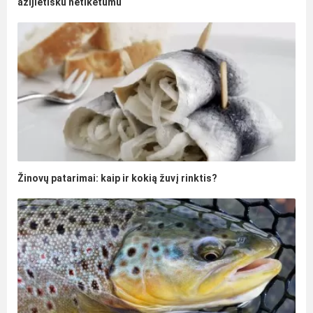
azijietišku netikėtumu
Žinovų patarimai: kaip ir kokią žuvį rinktis?