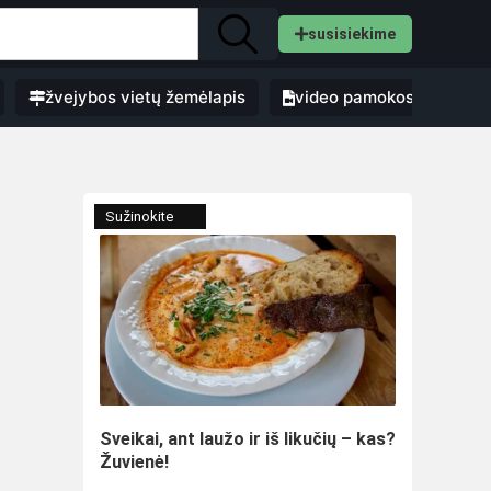
susisiekime
žvejybos vietų žemėlapis
video pamokos
Sužinokite
Sveikai, ant laužo ir iš likučių – kas?
Žuvienė!