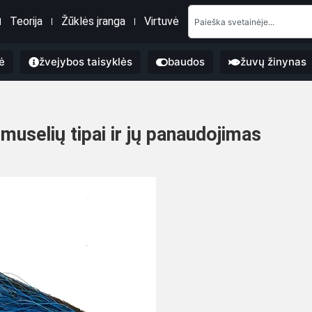
Teorija
Žūklės įranga
Virtuvė
ė
žvejybos taisyklės
baudos
žuvų žinynas
muselių tipai ir jų panaudojimas