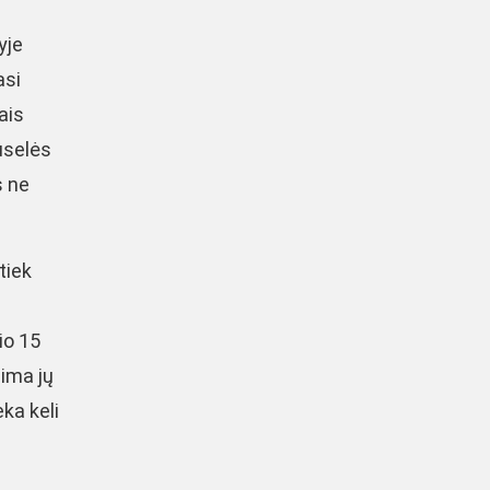
yje
asi
ais
uselės
s ne
tiek
io 15
lima jų
eka keli