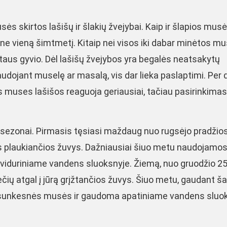
ės skirtos lašišų ir šlakių žvejybai. Kaip ir šlapios musė
au ne vieną šimtmetį. Kitaip nei visos iki dabar minėtos m
taus gyvio. Dėl lašišų žvejybos yra begalės neatsakytų
naudojant muselę ar masalą, vis dar lieka paslaptimi. Per 
s muses lašišos reaguoja geriausiai, tačiau pasirinkimas
os sezonai. Pirmasis tęsiasi maždaug nuo rugsėjo pradžios
es plaukiančios žuvys. Dažniausiai šiuo metu naudojamo
viduriniame vandens sluoksnyje. Žiemą, nuo gruodžio 2
čių atgal į jūrą grįžtančios žuvys. Šiuo metu, gaudant š
 sunkesnės musės ir gaudoma apatiniame vandens sluok