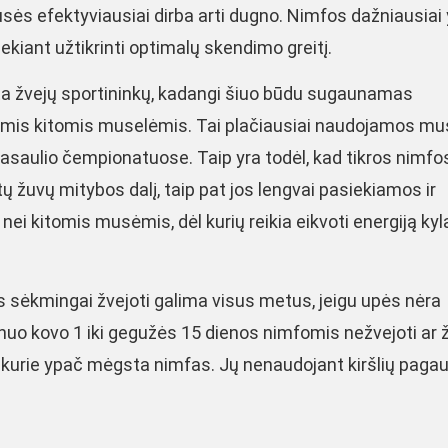
musės efektyviausiai dirba arti dugno. Nimfos dažniausiai 
iekiant užtikrinti optimalų skendimo greitį.
ta žvejų sportininkų, kadangi šiuo būdu sugaunamas
kiomis kitomis muselėmis. Tai plačiausiai naudojamos m
 pasaulio čempionatuose. Taip yra todėl, kad tikros nimfos
itų žuvų mitybos dalį, taip pat jos lengvai pasiekiamos ir
ei kitomis musėmis, dėl kurių reikia eikvoti energiją kyla
 sėkmingai žvejoti galima visus metus, jeigu upės nėra
uo kovo 1 iki gegužės 15 dienos nimfomis nežvejoti ar ž
i, kurie ypač mėgsta nimfas. Jų nenaudojant kiršlių pag