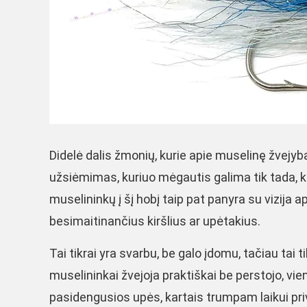
Didelė dalis žmonių, kurie apie muselinę žvejybą
užsiėmimas, kuriuo mėgautis galima tik tada, ka
muselininkų į šį hobį taip pat panyra su vizija ap
besimaitinančius kiršlius ar upėtakius.
Tai tikrai yra svarbu, be galo įdomu, tačiau tai
muselininkai žvejoja praktiškai be perstojo, vie
pasidengusios upės, kartais trumpam laikui pr