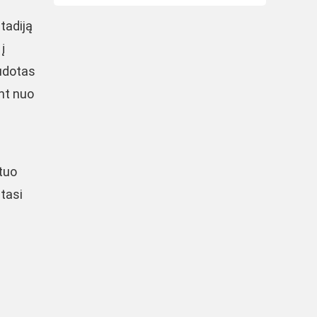
tadiją
į
audotas
nt nuo
tuo
itasi