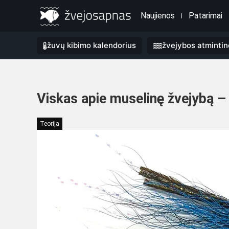
Naujienos
Patarimai
žuvų kibimo kalendorius
žvejybos atmintin
Viskas apie muselinę žvejybą – 
Teorija