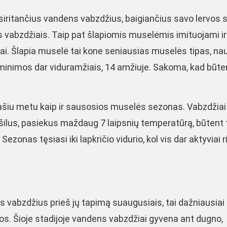
siritančius vandens vabzdžius, baigiančius savo lervos s
is vabzdžiais. Taip pat šlapiomis muselėmis imituojami ir 
lai. Šlapia muselė tai kone seniausias muselės tipas, n
ą minimos dar viduramžiais, 14 amžiuje. Sakoma, kad būte
ašiu metu kaip ir sausosios muselės sezonas. Vabzdžiai
ašilus, pasiekus maždaug 7 laipsnių temperatūrą, būtent 
onas tęsiasi iki lapkričio vidurio, kol vis dar aktyviai r
s vabzdžius prieš jų tapimą suaugusiais, tai dažniausiai
vos. Šioje stadijoje vandens vabzdžiai gyvena ant dugno,