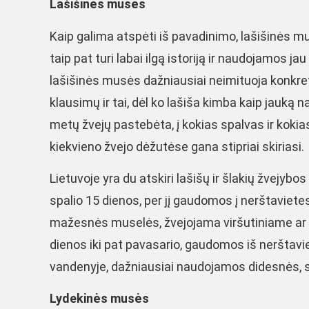
Lašišinės musės
Kaip galima atspėti iš pavadinimo, lašišinės mus
taip pat turi labai ilgą istoriją ir naudojamos j
lašišinės musės dažniausiai neimituoja konkre
klausimų ir tai, dėl ko lašiša kimba kaip jauką 
metų žvejų pastebėta, į kokias spalvas ir kokia
kiekvieno žvejo dėžutėse gana stipriai skiriasi.
Lietuvoje yra du atskiri lašišų ir šlakių žvejyb
spalio 15 dienos, per jį gaudomos į nerštaviet
mažesnės muselės, žvejojama viršutiniame ar 
dienos iki pat pavasario, gaudomos iš nerštavie
vandenyje, dažniausiai naudojamos didesnės,
Lydekinės musės