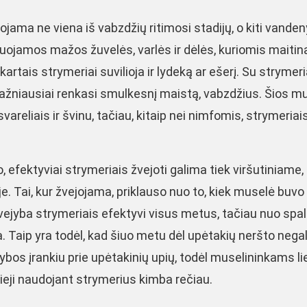
jama ne viena iš vabzdžių ritimosi stadijų, o kiti vanden
tuojamos mažos žuvelės, varlės ir dėlės, kuriomis maitin
kartais strymeriai suvilioja ir lydeką ar ešerį. Su strymeri
 dažniausiai renkasi smulkesnį maistą, vabzdžius. Šios m
areliais ir švinu, tačiau, kitaip nei nimfomis, strymeriai
 efektyviai strymeriais žvejoti galima tiek viršutiniame, 
. Tai, kur žvejojama, priklauso nuo to, kiek muselė buvo
vejyba strymeriais efektyvi visus metus, tačiau nuo spal
a. Taip yra todėl, kad šiuo metu dėl upėtakių neršto nega
jybos įrankiu prie upėtakinių upių, todėl muselininkams li
arieji naudojant strymerius kimba rečiau.