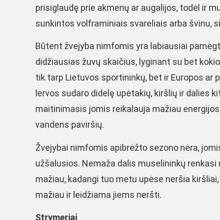
prisiglaudę prie akmenų ar augalijos, todėl ir 
sunkintos volframiniais svareliais arba švinu, s
Būtent žvejyba nimfomis yra labiausiai pamėg
didžiausias žuvų skaičius, lyginant su bet ko
tik tarp Lietuvos sportininkų, bet ir Europos ar
lervos sudaro didelę upėtakių, kiršlių ir dalies k
maitinimasis jomis reikalauja mažiau energijos n
vandens paviršių.
Žvejybai nimfomis apibrėžto sezono nėra, jomis
užšalusios. Nemaža dalis muselininkų renkasi n
mažiau, kadangi tuo metu upėse neršia kiršlia
mažiau ir leidžiama jiems neršti.
Strymeriai