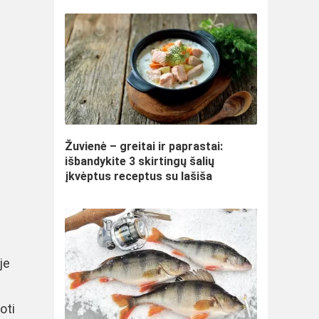
Žuvienė – greitai ir paprastai:
išbandykite 3 skirtingų šalių
įkvėptus receptus su lašiša
je
oti