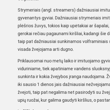
Strymeriais (angl. streamers) dažniausiai imituo
gyvenantys gyviai. Dažniausiai strymeriais imi
plėšrios žuvys, tokios kaip upėtakiai ar šapalai, 
gerokai rečiau pagaunami kiršliai, kadangi šie
taip pat dažniausiai sunkinamos volframiniais sv
visada žvejojama arti dugno.
Priklausomai nuo metų laiko ir imituojamo gyvio,
viduriniame, tiek apatiniame vandens sluoksnyje
sunkinta ir kokia žvejybos įranga naudojama. Ž
iki sausio 1 dienos jais dažniausiai nežvejojam
žvejoti, taip pat negalima net pasirodyti su žve
upių ruožai, kur galima gaudyti kiršlius, o past