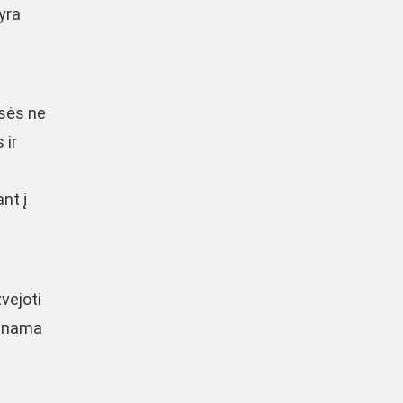
yra
usės ne
 ir
nt į
vejoti
aunama