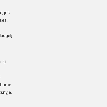
s, jos
usės,
daugelį
 iki
s
5
altame
snyje.