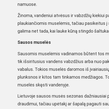
namuose.
Žinoma, vandeniui atvėsus ir vabzdžių kiekiui 
plaukiančiomis muselėmis, tačiau pasikeitus 
galima net tada, kai lauke kūną stingdo šaltuka
Sausos muselės
Sausomis muselėmis vadinamos būtent tos musel
tik išsiritusius vandens vabzdžius arba nuo pak
vabalus. Tokios muselės daromos iš įvairiausių p
plunksnos ir kitos tam tinkamos medžiagos. Tok
muselės skęsti vandenyje.
Lietuvoje sausos musės sezonas dažniausiai pr
draudimui, tačiau upėtakį ar šapalą pagauti saus