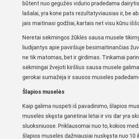
būtent nuo gegužės vidurio pradedama dairytis di
lašalai, yra kone pats rezultatyviausias ir, be
jais maitinasi godžiai, kartais net visu kūnu iš
Neretai sėkmingos žūklės sausa musele tikimybę
liudijantys apie paviršiuje besimaitinančias žuv
ne tik matomas, bet ir girdimas. Tinkamai par
sėkmingai žvejoti kiršlius sausa musele galima i
gerokai sumažėja ir sausos muselės padedamos 
Šlapios muselės
Kaip galima nuspėti iš pavadinimo, šlapios mus
muselės skęsta ganėtinai lėtai ir vis dar yra s
sluoksniuose. Priklausomai nuo to, kokios med
šlapios muselės dažniausiai nuskęsta nuo 10 i