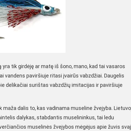
 yra tik girdėję ar matę iš šono, mano, kad tai vasaros
i vandens paviršiuje ritasi įvairūs vabzdžiai. Daugelis
ie delikačiai surištas vabzdžių imitacijas ir paviršiuje
 tik maža dalis to, kas vadinama museline žvejyba. Lietuvo
nintelis dalykas, stabdantis muselininkus, tai ledu
iverčiančios muselinės žvejybos mėgėjus apie žuvis svaj