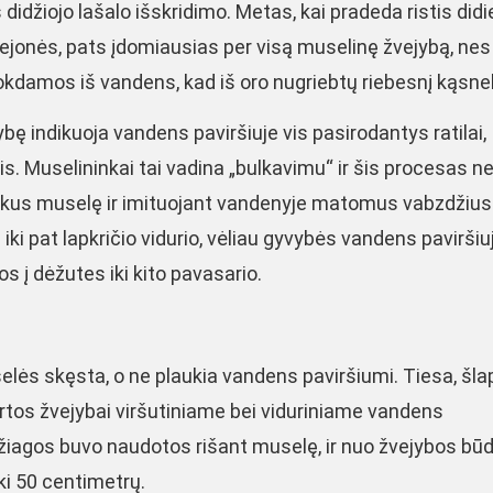
džiojo lašalo išskridimo. Metas, kai pradeda ristis didie
 abejonės, pats įdomiausias per visą muselinę žvejybą, ne
šokdamos iš vandens, kad iš oro nugriebtų riebesnį kąsnel
 indikuoja vandens paviršiuje vis pasirodantys ratilai,
is. Muselininkai tai vadina „bulkavimu“ ir šis procesas ne
inkus muselę ir imituojant vandenyje matomus vabzdžius
ki pat lapkričio vidurio, vėliau gyvybės vandens paviršiu
į dėžutes iki kito pavasario.
elės skęsta, o ne plaukia vandens paviršiumi. Tiesa, šla
kirtos žvejybai viršutiniame bei viduriniame vandens
žiagos buvo naudotos rišant muselę, ir nuo žvejybos būd
ki 50 centimetrų.