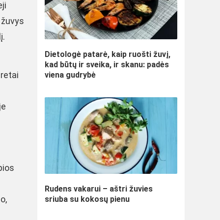
ji
s žuvys
į.
Dietologė patarė, kaip ruošti žuvį,
kad būtų ir sveika, ir skanu: padės
retai
viena gudrybė
je
pios
Rudens vakarui – aštri žuvies
o,
sriuba su kokosų pienu