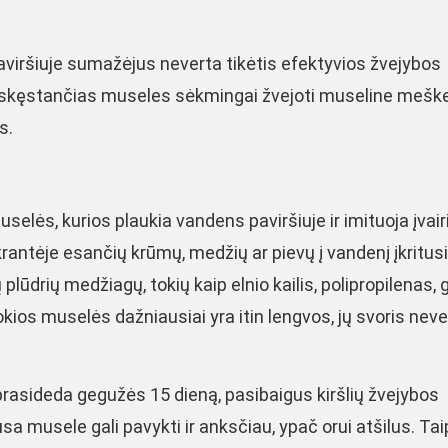
paviršiuje sumažėjus neverta tikėtis efektyvios žvejybos
į skęstančias museles sėkmingai žvejoti museline mešk
s.
ės, kurios plaukia vandens paviršiuje ir imituoja įvair
rantėje esančių krūmų, medžių ar pievų į vandenį įkritus
lūdrių medžiagų, tokių kaip elnio kailis, polipropilenas, 
ios muselės dažniausiai yra itin lengvos, jų svoris neve
asideda gegužės 15 dieną, pasibaigus kiršlių žvejybos
a musele gali pavykti ir anksčiau, ypač orui atšilus. Tai