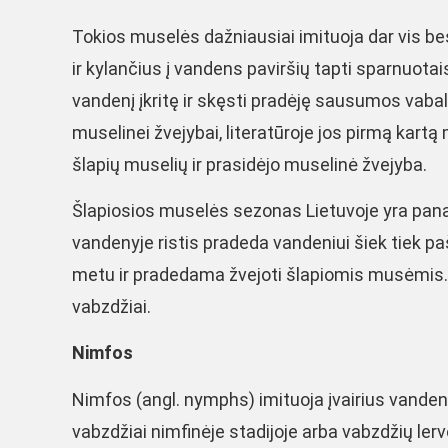
Tokios muselės dažniausiai imituoja dar vis be
ir kylančius į vandens paviršių tapti sparnuota
vandenį įkritę ir skęsti pradėję sausumos vaba
muselinei žvejybai, literatūroje jos pirmą kart
šlapių muselių ir prasidėjo muselinė žvejyba.
Šlapiosios muselės sezonas Lietuvoje yra pan
vandenyje ristis pradeda vandeniui šiek tiek p
metu ir pradedama žvejoti šlapiomis musėmis. Sez
vabzdžiai.
Nimfos
Nimfos (angl. nymphs) imituoja įvairius vanden
vabzdžiai nimfinėje stadijoje arba vabzdžių ler