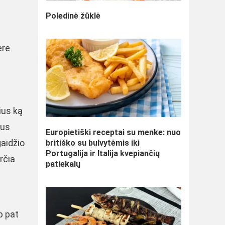
Poledinė žūklė
ere
ius ką
ius
Europietiški receptai su menke: nuo
gaidžio
britiško su bulvytėmis iki
Portugalija ir Italija kvepiančių
rčia
patiekalų
p pat