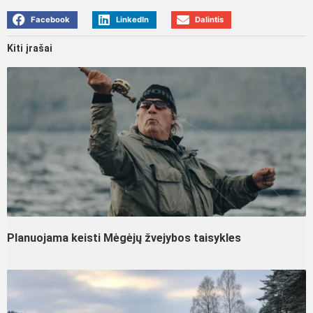
Facebook
LinkedIn
Dalintis
Kiti įrašai
Planuojama keisti Mėgėjų žvejybos taisykles