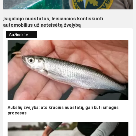
Įsigaliojo nuostatos, leisiančios konfiskuoti
automobilius už neteisėtą žvejybą
Sužinokite
Aukšlių žvejyba: atsikračius nuostatų, gali būti smagus
procesas