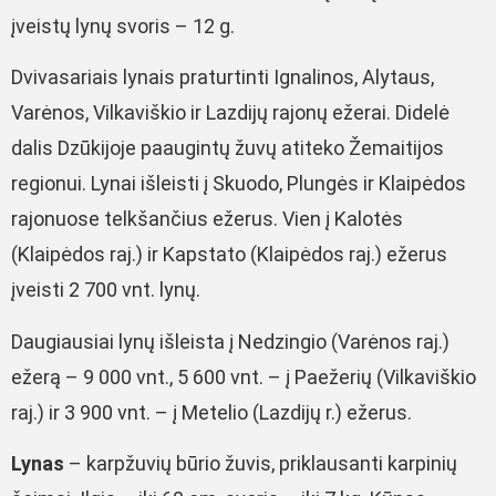
įveistų lynų svoris – 12 g.
Dvivasariais lynais praturtinti Ignalinos, Alytaus,
Varėnos, Vilkaviškio ir Lazdijų rajonų ežerai. Didelė
dalis Dzūkijoje paaugintų žuvų atiteko Žemaitijos
regionui. Lynai išleisti į Skuodo, Plungės ir Klaipėdos
rajonuose telkšančius ežerus. Vien į Kalotės
(Klaipėdos raj.) ir Kapstato (Klaipėdos raj.) ežerus
įveisti 2 700 vnt. lynų.
Daugiausiai lynų išleista į Nedzingio (Varėnos raj.)
ežerą – 9 000 vnt., 5 600 vnt. – į Paežerių (Vilkaviškio
raj.) ir 3 900 vnt. – į Metelio (Lazdijų r.) ežerus.
Lynas
– karpžuvių būrio žuvis, priklausanti karpinių