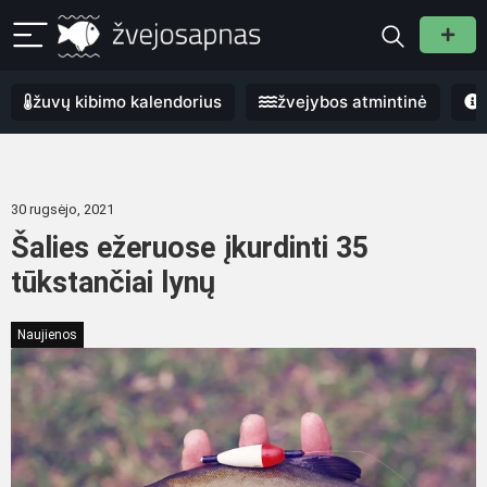
žuvų kibimo kalendorius
žvejybos atmintinė
30 rugsėjo, 2021
Šalies ežeruose įkurdinti 35
tūkstančiai lynų
Naujienos