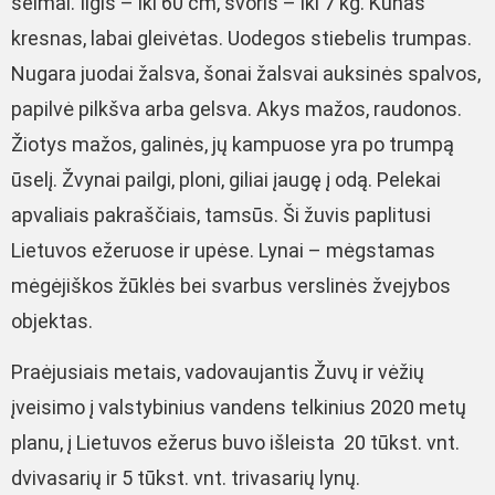
šeimai. Ilgis – iki 60 cm, svoris – iki 7 kg. Kūnas
kresnas, labai gleivėtas. Uodegos stiebelis trumpas.
Nugara juodai žalsva, šonai žalsvai auksinės spalvos,
papilvė pilkšva arba gelsva. Akys mažos, raudonos.
Žiotys mažos, galinės, jų kampuose yra po trumpą
ūselį. Žvynai pailgi, ploni, giliai įaugę į odą. Pelekai
apvaliais pakraščiais, tamsūs. Ši žuvis paplitusi
Lietuvos ežeruose ir upėse. Lynai – mėgstamas
mėgėjiškos žūklės bei svarbus verslinės žvejybos
objektas.
Praėjusiais metais, vadovaujantis Žuvų ir vėžių
įveisimo į valstybinius vandens telkinius 2020 metų
planu, į Lietuvos ežerus buvo išleista 20 tūkst. vnt.
dvivasarių ir 5 tūkst. vnt. trivasarių lynų.