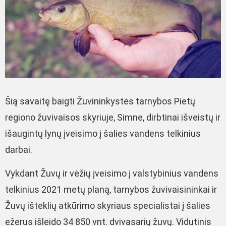
Šią savaitę baigti Žuvininkystės tarnybos Pietų
regiono žuvivaisos skyriuje, Simne, dirbtinai išveistų ir
išaugintų lynų įveisimo į šalies vandens telkinius
darbai.
Vykdant Žuvų ir vėžių įveisimo į valstybinius vandens
telkinius 2021 metų planą, tarnybos žuvivaisininkai ir
Žuvų išteklių atkūrimo skyriaus specialistai į šalies
ežerus išleido 34 850 vnt. dvivasarių žuvų. Vidutinis