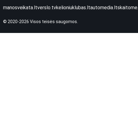
manosveikata.lt
verslo.tv
kelioniuklubas.lt
automedia.lt
skaitome.
© 2020-2026 Visos teisės saugomos.