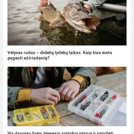
Vėlyvas ruduo – didelių lydekų laikas. Kaip šiuo metu
pagauti aštriadantę?
Vis daugiau žvejų dėmesio sulaukia patogi ir pajudėti