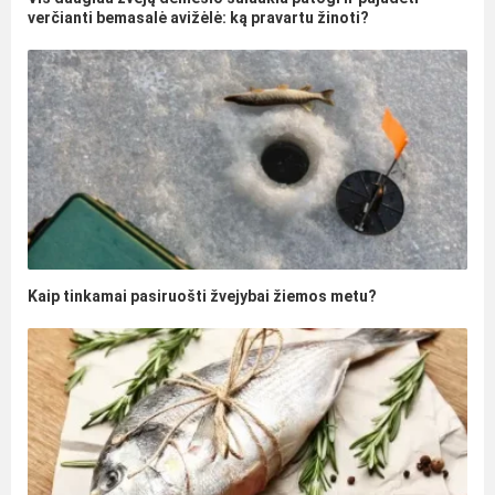
verčianti bemasalė avižėlė: ką pravartu žinoti?
Kaip tinkamai pasiruošti žvejybai žiemos metu?