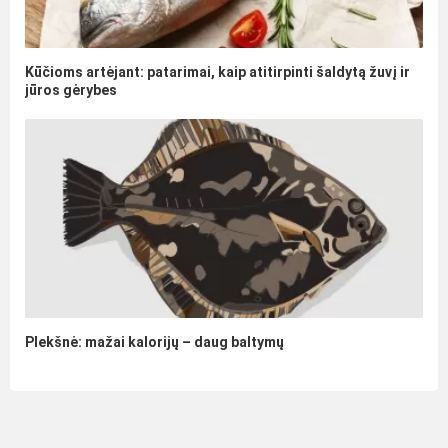
Kūčioms artėjant: patarimai, kaip atitirpinti šaldytą žuvį ir
jūros gėrybes
Plekšnė: mažai kalorijų – daug baltymų