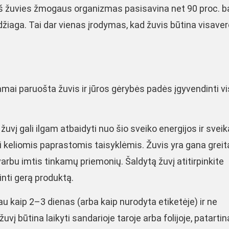
 Iš žuvies žmogaus organizmas pasisavina net 90 proc. b
žiaga. Tai dar vienas įrodymas, kad žuvis būtina visave
amai paruošta žuvis ir jūros gėrybės padės įgyvendinti vi
uvį gali ilgam atbaidyti nuo šio sveiko energijos ir svei
asi keliomis paprastomis taisyklėmis. Žuvis yra gana greit
svarbu imtis tinkamų priemonių. Šaldytą žuvį atitirpinkite
inti gerą produktą.
iau kaip 2–3 dienas (arba kaip nurodyta etiketėje) ir ne
vį būtina laikyti sandarioje taroje arba folijoje, patartin