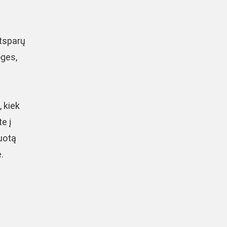
atsparų
oges,
, kiek
e į
kuotą
.