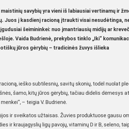
aistinių savybių yra vieni iš labiausiai vertinamų ir 
Juos į kasdienį racioną įtraukti visai nesudėtinga, n
įgudusiai šeimininkei: nuo įmantriausių midijų ar kreveči
ešloje. Vaida Budrienė, prekybos tinklo „Iki“ komunikac
zotiškų jūros gėrybių – tradicinės žuvys išlieka
 racioną, ieško subtilesnių, savitų skonių, todėl nuolat p
kšnės, šamo, kitų jūros gėrybių, tačiau didelis dėmesys a
o menkei“, – teigia V. Budrienė.
ergijos ir sveikatos užtaisas. Žuvies produktuose gausu 
es ir kraujagyslių ligų pavojų, vitaminų D ir B, seleno, tai