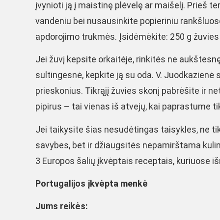
įvynioti ją į maistinę plėvelę ar maišelį. Prieš 
vandeniu bei nusausinkite popieriniu rankšluos
apdorojimo trukmės. Įsidėmėkite: 250 g žuvies r
Jei žuvį kepsite orkaitėje, rinkitės ne aukštesnę
sultingesnė, kepkite ją su oda. V. Juodkazienė
prieskonius. Tikrąjį žuvies skonį pabrėšite ir n
pipirus – tai vienas iš atvejų, kai paprastume t
Jei taikysite šias nesudėtingas taisykles, ne t
savybes, bet ir džiaugsitės nepamirštama kulinar
3 Europos šalių įkvėptais receptais, kuriuose 
Portugalijos įkvėpta menkė
Jums reikės: