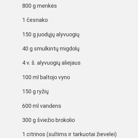
800 g menkės
1 česnako
150 g juodųjų alyvuogių
40 g smulkintų migdolų
4 v. š. alyvuogių aliejaus
100 ml baltojo vyno
150 g ryžių
600 ml vandens
300 g šviežio brokolio
1 citrinos (sultims ir tarkuotai žievelei)