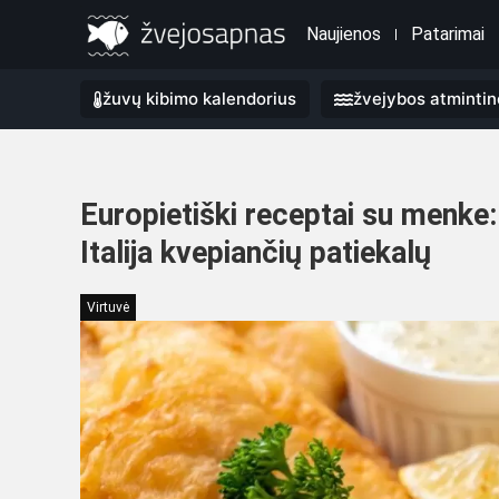
Naujienos
Patarimai
žuvų kibimo kalendorius
žvejybos atmintin
Europietiški receptai su menke: 
Italija kvepiančių patiekalų
Virtuvė