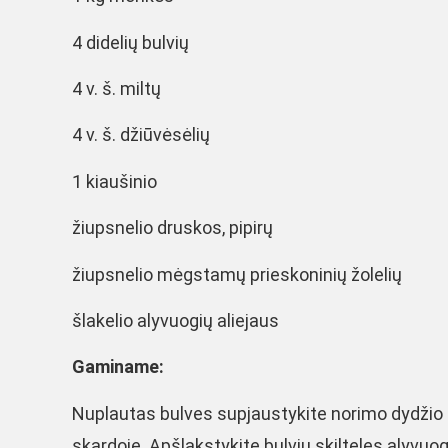
4 didelių bulvių
4 v. š. miltų
4 v. š. džiūvėsėlių
1 kiaušinio
žiupsnelio druskos, pipirų
žiupsnelio mėgstamų prieskoninių žolelių
šlakelio alyvuogių aliejaus
Gaminame:
Nuplautas bulves supjaustykite norimo dydžio s
skardoje. Apšlakstykite bulvių skilteles alyvuogi