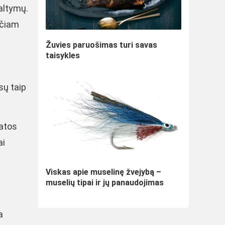
altymų.
rčiam
Žuvies paruošimas turi savas
taisykles
sų taip
katos
ai
Viskas apie muselinę žvejybą –
muselių tipai ir jų panaudojimas
a