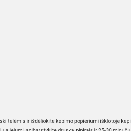
kiltelėmis ir išdėliokite kepimo popieriumi išklotoje ke
ų aliejumi, apibarstykite druska, pipirais ir 25-30 minuči