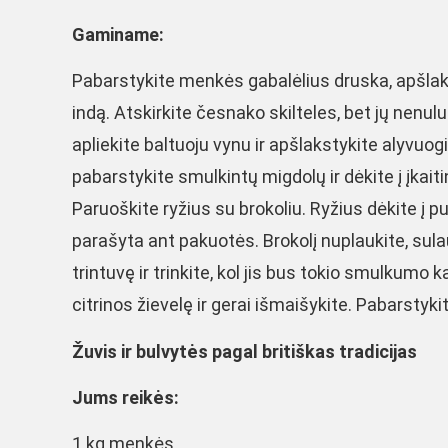
Gaminame:
Pabarstykite menkės gabalėlius druska, apšlakst
indą. Atskirkite česnako skilteles, bet jų nenulu
apliekite baltuoju vynu ir apšlakstykite alyvuogi
pabarstykite smulkintų migdolų ir dėkite į įkai
Paruoškite ryžius su brokoliu. Ryžius dėkite į p
parašyta ant pakuotės. Brokolį nuplaukite, sulau
trintuvę ir trinkite, kol jis bus tokio smulkumo k
citrinos žievelę ir gerai išmaišykite. Pabarstyk
Žuvis ir bulvytės pagal britiškas tradicijas
Jums reikės:
1 kg menkės