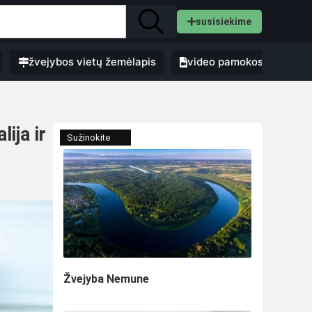
susisiekime
žvejybos vietų žemėlapis
video pamokos
ija ir
Sužinokite
Žvejyba Nemune