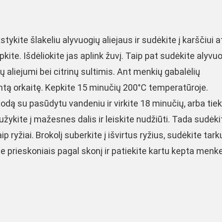
ykite šlakeliu alyvuogių aliejaus ir sudėkite į karščiui 
pkite. Išdėliokite jas aplink žuvį. Taip pat sudėkite alyvu
ų aliejumi bei citrinų sultimis. Ant menkių gabalėlių
tintą orkaitę. Kepkite 15 minučių 200°C temperatūroje.
uodą su pasūdytu vandeniu ir virkite 18 minučių, arba tiek
žykite į mažesnes dalis ir leiskite nudžiūti. Tada sudėkit
aip ryžiai. Brokolį suberkite į išvirtus ryžius, sudėkite tar
ite prieskoniais pagal skonį ir patiekite kartu kepta menke