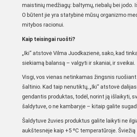
maistinių medžiagų: baltymų, riebalų bei jodo.
O būtent jie yra statybinė mūsų organizmo med
mitybos racionui.
Kaip teisingai ruošti?
„Iki“ atstovė Vilma Juodkazienė, sako, kad tink
siekiamą balansą – valgyti ir skaniai, ir sveikai.
Visgi, vos vienas netinkamas žingsnis ruošiant ž
šaltinio. Kad taip nenutiktų, „Iki“ atstovė dalij
gendantis produktas, todėl, norint ją išlaikyti, 
šaldytuve, o ne kambaryje – kitaip galite sugad
Šaldytuve žuvies produktus galite laikyti ne ilg
aukštesnėje kaip +5 ºC temperatūroje. Šviežią žu