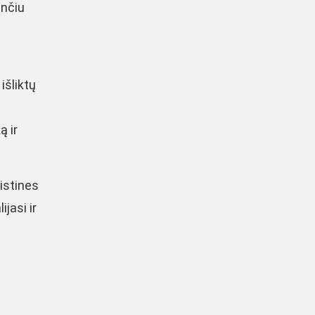
ančiu
išliktų
ą ir
istines
jasi ir