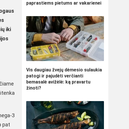
paprastiems pietums ar vakarienei
žmogaus
es
ų iki
ijos
Vis daugiau žvejų dėmesio sulaukia
patogi ir pajudėti verčianti
bemasalė avižėlė: ką pravartu
lečiame
žinoti?
titenka
omega-3
p pat