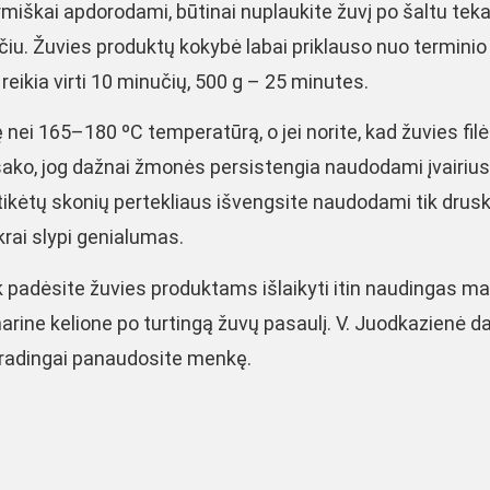
termiškai apdorodami, būtinai nuplaukite žuvį po šaltu tek
čiu. Žuvies produktų kokybė labai priklauso nuo terminio
eikia virti 10 minučių, 500 g – 25 minutes.
 nei 165–180 ºC temperatūrą, o jei norite, kad žuvies filė 
 sako, jog dažnai žmonės persistengia naudodami įvairius
etikėtų skonių pertekliaus išvengsite naudodami tik drusk
ikrai slypi genialumas.
ik padėsite žuvies produktams išlaikyti itin naudingas ma
ine kelione po turtingą žuvų pasaulį. V. Juodkazienė dali
išradingai panaudosite menkę.