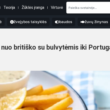
Teorija
Žūklės įranga
Virtuvė
ė
žvejybos taisyklės
baudos
žuvų žinynas
nuo britiško su bulvytėmis iki Portugal