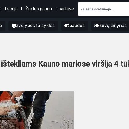
Teorija
Žūklės įranga
Virtuvė
ė
žvejybos taisyklės
baudos
žuvų žinynas
ų ištekliams Kauno mariose viršija 4 tū