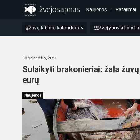
Naujienos
Patarimai
žuvų kibimo kalendorius
žvejybos atmintin
30 balandžio, 2021
Sulaikyti brakonieriai: žala žuv
eurų
Naujienos