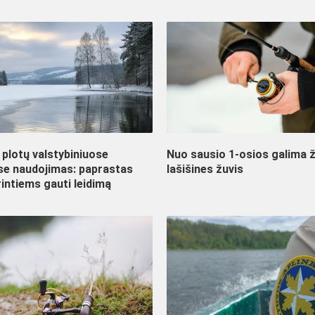
plotų valstybiniuose
Nuo sausio 1-osios galima ž
ose naudojimas: paprastas
lašišines žuvis
intiems gauti leidimą