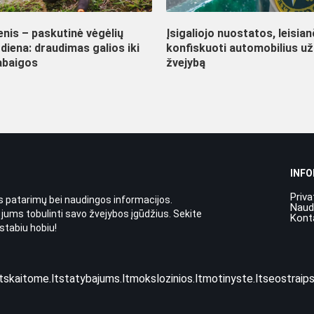
nis – paskutinė vėgėlių
Įsigaliojo nuostatos, leisia
diena: draudimas galios iki
konfiskuoti automobilius už
abaigos
žvejybą
INF
Priva
 patarimų bei naudingos informacijos.
Naud
 jums tobulinti savo žvejybos įgūdžius. Sekite
Kont
stabiu hobiu!
t
skaitome.lt
statybajums.lt
mokslozinios.lt
motinyste.lt
seostraips