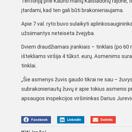
Teritoriją prie Kauno marių Kaišiadorių rajone, 
įtardami, kad ten gali būti brakonieriaujama.
Apie 7 val. ryto buvo sulaikyti aplinkosauginink
užsiimantys neteisėta žvejyba.
Dviem draudžiamais įrankiais – tinklais (po 60 m
ištekliams viršija 4 tūkst. eurų. Asmenims sura
tinklai.
„Šie asmenys žuvis gaudo tikrai ne sau – žuvys
subrakonieriautų žuvų ir apie tokius asmenis
apsaugos inspekcijos viršininkas Darius Jurevi
Facebook
LinkedIn
Dalintis