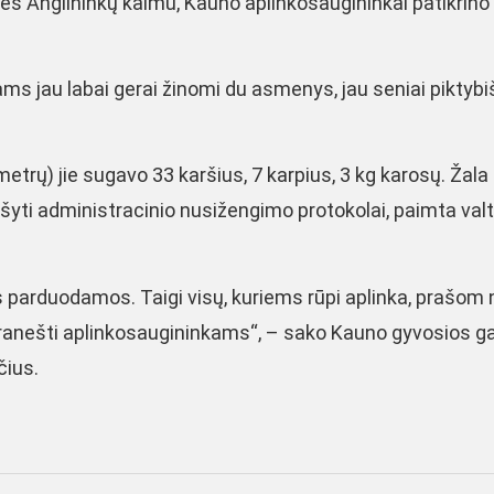
ties Anglininkų kaimu, Kauno aplinkosaugininkai patikrino
ams jau labai gerai žinomi du asmenys, jau seniai piktybi
etrų) jie sugavo 33 karšius, 7 karpius, 3 kg karosų. Žala
šyti administracinio nusižengimo protokolai, paimta valti
 parduodamos. Taigi visų, kuriems rūpi aplinka, prašom n
 pranešti aplinkosaugininkams“, – sako Kauno gyvosios 
čius.