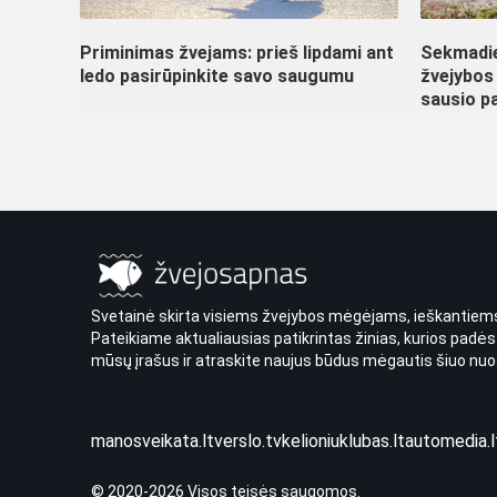
Priminimas žvejams: prieš lipdami ant
Sekmadie
ledo pasirūpinkite savo saugumu
žvejybos 
sausio p
Svetainė skirta visiems žvejybos mėgėjams, ieškantiems
Pateikiame aktualiausias patikrintas žinias, kurios padės
mūsų įrašus ir atraskite naujus būdus mėgautis šiuo nuo
manosveikata.lt
verslo.tv
kelioniuklubas.lt
automedia.l
© 2020-2026 Visos teisės saugomos.