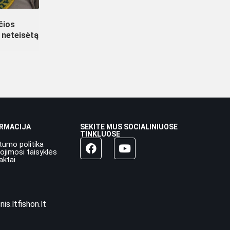
nčios
 neteisėtą
ORMACIJA
SEKITE MUS SOCIALINIUOSE
TINKLUOSE
tumo politika
ojimosi taisyklės
aktai
nis.lt
fishon.lt