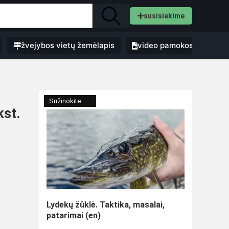
susisiekime
žvejybos vietų žemėlapis
video pamokos
Sužinokite
kst.
Lydekų žūklė. Taktika, masalai,
patarimai (en)