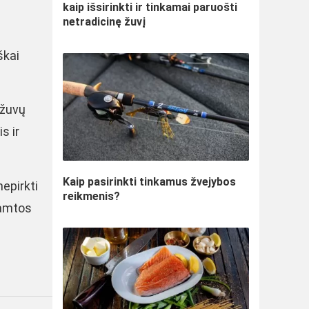
kaip išsirinkti ir tinkamai paruošti
netradicinę žuvį
škai
 žuvų
s ir
Kaip pasirinkti tinkamus žvejybos
epirkti
reikmenis?
gamtos