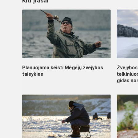
Kiti įrašai
Planuojama keisti Mėgėjų žvejybos
Žvejybos 
taisykles
telkiniu
gidas nor