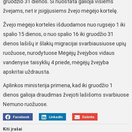
gruodžio 31 dienos. Ši nuostata galioja visiems
žvejams, net ir įsigijusiems žvejo mėgėjo kortelę.
Žvejo mėgėjo kortelės išduodamos nuo rugsėjo 1 iki
spalio 15 dienos, o nuo spalio 16 iki gruodžio 31
dienos lašišų ir šlakių migracijai svarbiausiuose upių
ruožuose, nurodytuose Mėgėjų žvejybos vidaus
vandenyse taisyklių 4 priede, mėgėjų žvejyba
apskritai uždrausta.
Aplinkos ministerija primena, kad iki gruodžio 1
dienos galioja draudimas žvejoti lašišoms svarbiuose
Nemuno ruožuose.
Facebook
LinkedIn
Dalintis
Kiti įrašai