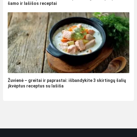
šamo ir lašišos receptai
Žuvienė – greitai ir paprastai: išbandykite 3 skirtingų šalių
įkvėptus receptus su lašiša