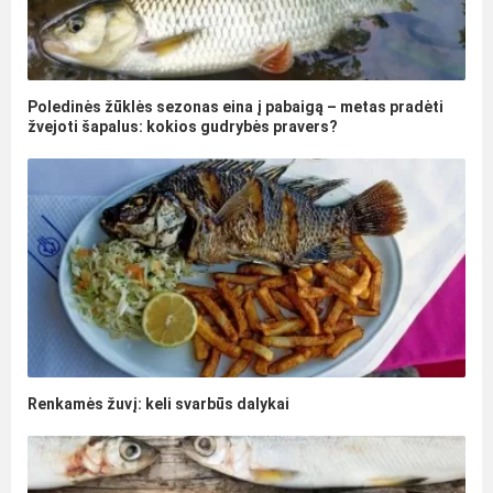
Poledinės žūklės sezonas eina į pabaigą – metas pradėti
žvejoti šapalus: kokios gudrybės pravers?
Renkamės žuvį: keli svarbūs dalykai