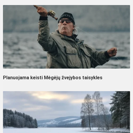
Planuojama keisti Mėgėjų žvejybos taisykles