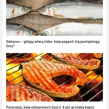
Seliavos – giliųjų ežerų lobis: kaip pagauti šią paslaptingą
žuvį?
Patarimai, kaip užmarinuoti žuvį ir 4 ant grotelių kepto