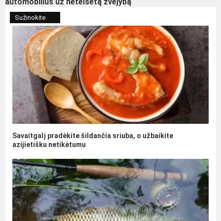
automobilius už neteisėtą žvejybą
Sužinokite
Savaitgalį pradėkite šildančia sriuba, o užbaikite
azijietišku netikėtumu