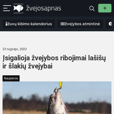
žuvų kibimo kalendorius
žvejybos atmintinė
23 rugsėjo, 2023
Įsigalioja žvejybos ribojimai lašišų
ir šlakių žvejybai
Naujienos