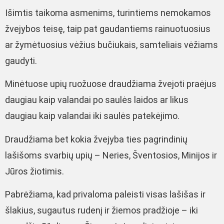
Išimtis taikoma asmenims, turintiems nemokamos
žvejybos teisę, taip pat gaudantiems rainuotuosius
ar žymėtuosius vėžius bučiukais, samteliais vėžiams
gaudyti.
Minėtuose upių ruožuose draudžiama žvejoti praėjus
daugiau kaip valandai po saulės laidos ar likus
daugiau kaip valandai iki saulės patekėjimo.
Draudžiama bet kokia žvejyba ties pagrindinių
lašišoms svarbių upių – Neries, Šventosios, Minijos ir
Jūros žiotimis.
Pabrėžiama, kad privaloma paleisti visas lašišas ir
šlakius, sugautus rudenį ir žiemos pradžioje – iki