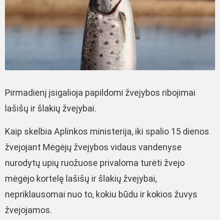
Pirmadienį įsigalioja papildomi žvejybos ribojimai
lašišų ir šlakių žvejybai.
Kaip skelbia Aplinkos ministerija, iki spalio 15 dienos
žvejojant Mėgėjų žvejybos vidaus vandenyse
nurodytų upių ruožuose privaloma turėti žvejo
mėgėjo kortelę lašišų ir šlakių žvejybai,
nepriklausomai nuo to, kokiu būdu ir kokios žuvys
žvejojamos.