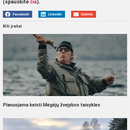
(spauskite
čia
).
Facebook
LinkedIn
Dalintis
Kiti įrašai
Planuojama keisti Mėgėjų žvejybos taisykles