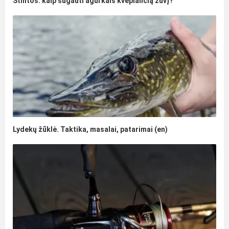
Stintos: kaip sugauti agurkais kvepiančią žuvį?
Lydekų žūklė. Taktika, masalai, patarimai (en)