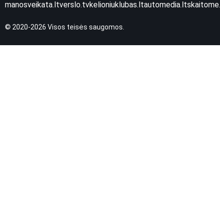
manosveikata.lt
verslo.tv
kelioniuklubas.lt
automedia.lt
skaitome.
© 2020-2026 Visos teisės saugomos.