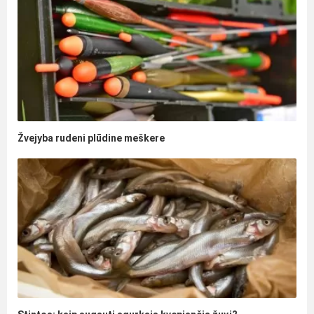
Žvejyba rudeni plūdine meškere