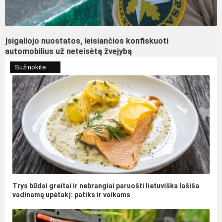
Įsigaliojo nuostatos, leisiančios konfiskuoti
automobilius už neteisėtą žvejybą
Sužinokite
Trys būdai greitai ir nebrangiai paruošti lietuviška lašiša
vadinamą upėtakį: patiks ir vaikams