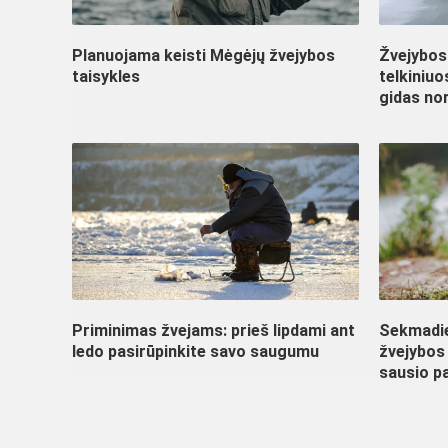
Planuojama keisti Mėgėjų žvejybos
Žvejybos 
taisykles
telkiniu
gidas nor
Priminimas žvejams: prieš lipdami ant
Sekmadie
ledo pasirūpinkite savo saugumu
žvejybos 
sausio p