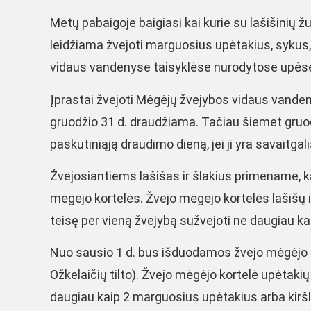
Metų pabaigoje baigiasi kai kurie su lašišinių 
leidžiama žvejoti marguosius upėtakius, sykus, 
vidaus vandenyse taisyklėse nurodytose upėse
Įprastai žvejoti Mėgėjų žvejybos vidaus vanden
gruodžio 31 d. draudžiama. Tačiau šiemet gruod
paskutiniąją draudimo dieną, jei ji yra savaitga
Žvejosiantiems lašišas ir šlakius primename, k
mėgėjo kortelės. Žvejo mėgėjo kortelės lašišų 
teisę per vieną žvejybą sužvejoti ne daugiau ka
Nuo sausio 1 d. bus išduodamos žvejo mėgėjo ko
Ožkelaičių tilto). Žvejo mėgėjo kortelė upėtakių 
daugiau kaip 2 marguosius upėtakius arba kirš