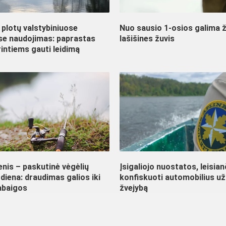
plotų valstybiniuose
Nuo sausio 1-osios galima ž
ose naudojimas: paprastas
lašišines žuvis
intiems gauti leidimą
nis – paskutinė vėgėlių
Įsigaliojo nuostatos, leisia
diena: draudimas galios iki
konfiskuoti automobilius už
abaigos
žvejybą