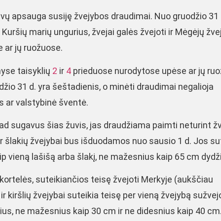
žuvų apsauga susiję žvejybos draudimai. Nuo gruodžio 31 
Kuršių marių ungurius, žvejai galės žvejoti ir Mėgėjų žv
 ar jų ruožuose.
yse taisyklių
2
ir
4
prieduose nurodytose upėse ar jų ru
žio 31 d. yra šeštadienis, o minėti draudimai negalioja
lis ar valstybinė šventė.
ad sugavus šias žuvis, jas draudžiama paimti neturint ž
ir šlakių žvejybai bus išduodamos nuo sausio 1 d. Jos su
ip vieną lašišą arba šlakį, ne mažesnius kaip 65 cm dydž
rtelės, suteikiančios teisę žvejoti Merkyje (aukščiau
ir kiršlių žvejybai suteikia teisę per vieną žvejybą sužvej
lius, ne mažesnius kaip 30 cm ir ne didesnius kaip 40 c