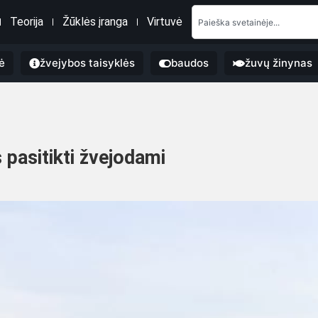
Teorija
Žūklės įranga
Virtuvė
ė
žvejybos taisyklės
baudos
žuvų žinynas
 pasitikti žvejodami