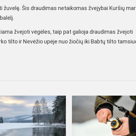
ti žuvelę. Šis draudimas netaikomas žvejybai Kuršių mar
balėlį.
iama žvejoti vėgėles, taip pat galioja draudimas žvejoti
 tilto ir Nevėžio upėje nuo žiočių iki Babtų tilto tamsiu