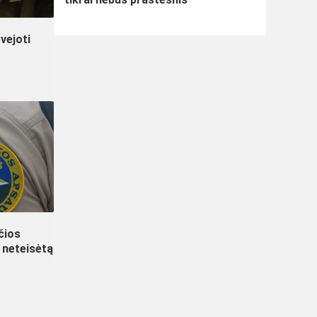
vejoti
nčios
 neteisėtą