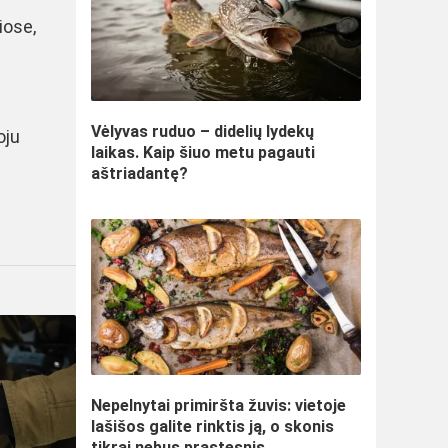
iose,
Vėlyvas ruduo – didelių lydekų
oju
laikas. Kaip šiuo metu pagauti
aštriadantę?
Nepelnytai primiršta žuvis: vietoje
lašišos galite rinktis ją, o skonis
tikrai nebus prastesnis