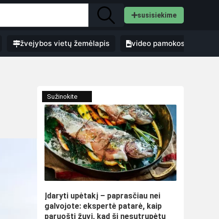
susisiekime
žvejybos vietų žemėlapis
video pamokos
Sužinokite
Įdaryti upėtakį – paprasčiau nei
galvojote: ekspertė patarė, kaip
paruošti žuvį, kad ši nesutrupėtų