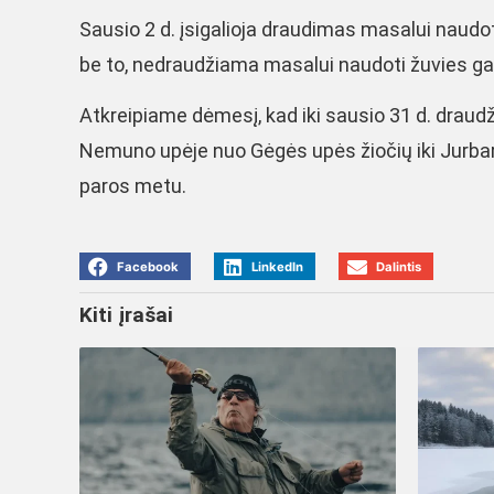
Sausio 2 d. įsigalioja draudimas masalui naudo
be to, nedraudžiama masalui naudoti žuvies ga
Atkreipiame dėmesį, kad iki sausio 31 d. draudž
Nemuno upėje nuo Gėgės upės žiočių iki Jurbarko
paros metu.
Facebook
LinkedIn
Dalintis
Kiti įrašai