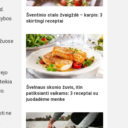
d.
Šventinio stalo žvaigždė – karpis: 3
ejybos
skirtingi receptai
ožuose
vejo
teikia
Švelnaus skonio žuvis, itin
io.
patiksianti vaikams: 3 receptai su
juodadėme menke
oti ne
m.