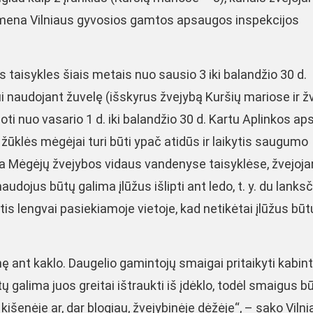
primena Vilniaus gyvosios gamtos apsaugos inspekcijos
taisykles šiais metais nuo sausio 3 iki balandžio 30 d.
naudojant žuvelę (išskyrus žvejybą Kuršių mariose ir ž
ti nuo vasario 1 d. iki balandžio 30 d. Kartu Aplinkos a
žūklės mėgėjai turi būti ypač atidūs ir laikytis saugumo
a Mėgėjų žvejybos vidaus vandenyse taisyklėse, žvejoja
udojus būtų galima įlūžus išlipti ant ledo, t. y. du lanksč
is lengvai pasiekiamoje vietoje, kad netikėtai įlūžus būt
ę ant kaklo. Daugelio gamintojų smaigai pritaikyti kabint
 galima juos greitai ištraukti iš įdėklo, todėl smaigus b
kišenėje ar, dar blogiau, žvejybinėje dėžėje“, – sako Viln