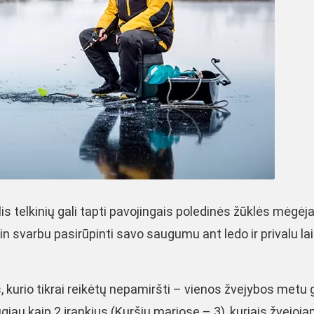
s telkinių gali tapti pavojingais poledinės žūklės mėgėj
n svarbu pasirūpinti savo saugumu ant ledo ir privalu lai
kurio tikrai reikėtų nepamiršti – vienos žvejybos metu 
giau kaip 2 įrankius (Kuršių mariose – 3), kuriais žvejoj