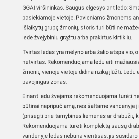
GGAI viršininkas. Saugus elgesys ant ledo: Smai
pasiekiamoje vietoje. Pavieniams žmonėms ant le
išlaikytų grupę žmonių, storis turi būti ne maž
lede žvejybiniu grąžtu arba prakirtus kirtikliu.
Tvirtas ledas yra mėlyno arba žalio atspalvio, 
netvirtas. Rekomenduojama ledu eiti mažiausi
žmonių vienoje vietoje didina riziką įlūžti. Ledu
pavojingas zonas.
Einant ledu žvejams rekomenduojama turėti ne
būtinai nepripučiamą, nes šaltame vandenyje ji 
(prisegti prie tarnybinės liemenės ar drabužių kil
Rekomenduojama turėti komplektą sausų drab
vandenyje ledas nebūna vientisas, jis susidaro 