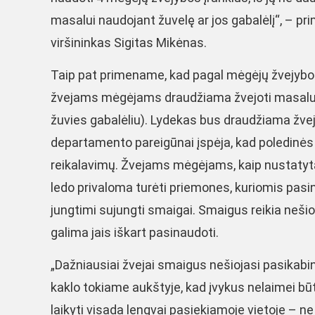
masalui naudojant žuvelę ar jos gabalėlį“, – 
viršininkas Sigitas Mikėnas.
Taip pat primename, kad pagal mėgėjų žvejybos 
žvejams mėgėjams draudžiama žvejoti masalui 
žuvies gabalėliu). Lydekas bus draudžiama žvejo
departamento pareigūnai įspėja, kad poledinės 
reikalavimų. Žvejams mėgėjams, kaip nustatyt
ledo privaloma turėti priemones, kuriomis pasina
jungtimi sujungti smaigai. Smaigus reikia nešiot
galima jais iškart pasinaudoti.
„Dažniausiai žvejai smaigus nešiojasi pasikabin
kaklo tokiame aukštyje, kad įvykus nelaimei būtų
laikyti visada lengvai pasiekiamoje vietoje – ne 