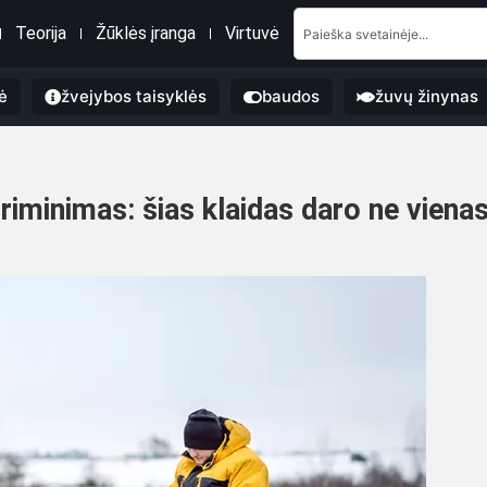
Teorija
Žūklės įranga
Virtuvė
ė
žvejybos taisyklės
baudos
žuvų žinynas
iminimas: šias klaidas daro ne viena