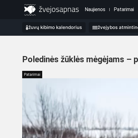
Naujienos
Patarimai
žuvų kibimo kalendorius
žvejybos atmintin
Poledinės žūklės mėgėjams – pr
Patarimai