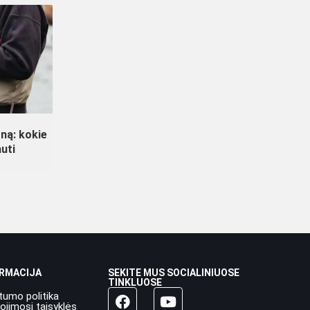
oną: kokie
uti
ORMACIJA
SEKITE MUS SOCIALINIUOSE
TINKLUOSE
tumo politika
ojimosi taisyklės