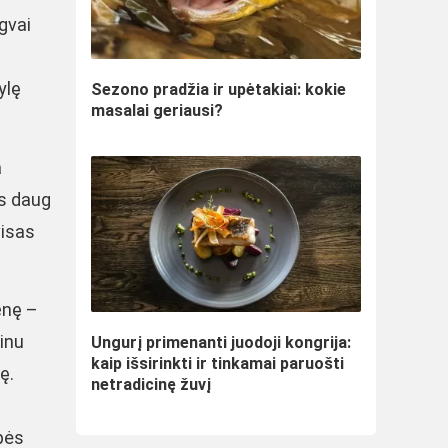
gvai
ylę
Sezono pradžia ir upėtakiai: kokie
masalai geriausi?
a
es daug
visas
enę –
binu
Ungurį primenanti juodoji kongrija:
kaip išsirinkti ir tinkamai paruošti
ę.
netradicinę žuvį
pės