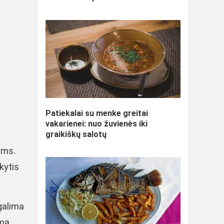
Patiekalai su menke greitai
vakarienei: nuo žuvienės iki
graikiškų salotų
ams.
kytis
galima
ama