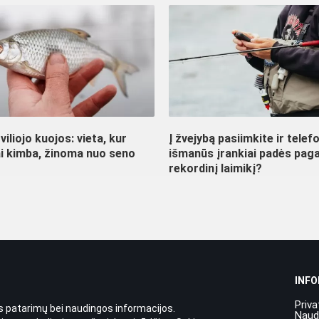
viliojo kuojos: vieta, kur
Į žvejybą pasiimkite ir telef
ai kimba, žinoma nuo seno
išmanūs įrankiai padės paga
rekordinį laimikį?
INF
Priva
 patarimų bei naudingos informacijos.
Naud