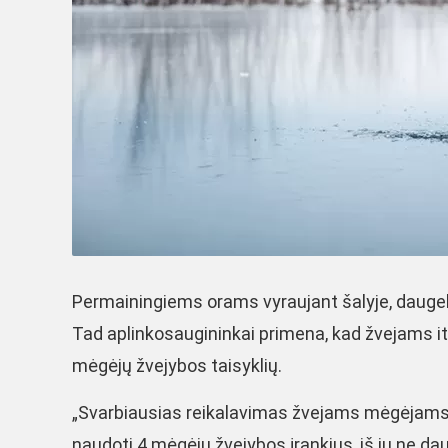
Permainingiems orams vyraujant šalyje, daugeli
Tad aplinkosaugininkai primena, kad žvejams iti
mėgėjų žvejybos taisyklių.
„Svarbiausias reikalavimas žvejams mėgėjams, 
naudoti 4 mėgėjų žvejybos įrankius, iš jų ne dau