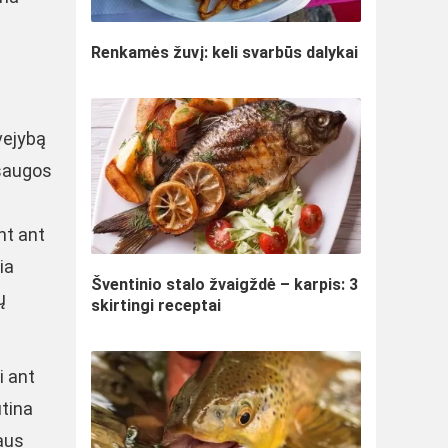
Renkamės žuvį: keli svarbūs dalykai
vejybą
psaugos
nt ant
ia
Šventinio stalo žvaigždė – karpis: 3
ų
skirtingi receptai
i ant
ūtina
iaus