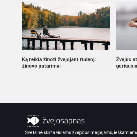
Ką reikia žinoti žvejojant rudenį:
Žvejus at
žinovo patarimai
geriausi
Svetainė skirta visiems žvejybos mėgėjams, ieškantiems