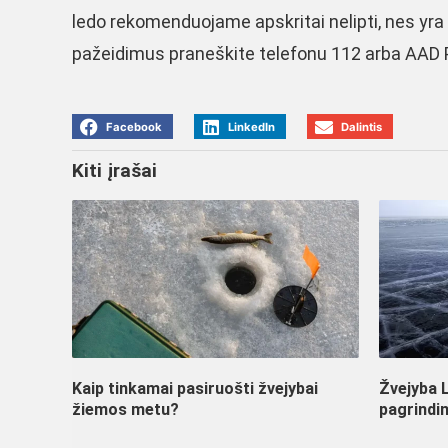
ledo rekomenduojame apskritai nelipti, nes yra d
pažeidimus praneškite telefonu 112 arba AAD 
Facebook
LinkedIn
Dalintis
Kiti įrašai
Kaip tinkamai pasiruošti žvejybai
Žvejyba L
žiemos metu?
pagrindin