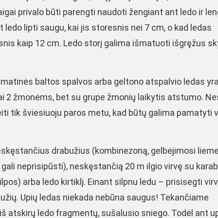
gai privalo būti parengti naudoti žengiant ant ledo ir len
do lipti saugu, kai jis storesnis nei 7 cm, o kad ledas
esnis kaip 12 cm. Ledo storį galima išmatuoti išgręžus sk
o matinės baltos spalvos arba geltono atspalvio ledas yr
ai 2 žmonėms, bet su grupe žmonių laikytis atstumo. N
 eiti tik šviesiuoju paros metu, kad būtų galima pamatyti 
skęstančius drabužius (kombinezoną, gelbėjimosi liem
gali neprisipūsti), neskęstančią 20 m ilgio virvę su kara
pos) arba ledo kirtiklį. Einant silpnu ledu – prisisegti virv
užių. Upių ledas niekada nebūna saugus! Tekančiame
iš atskirų ledo fragmentų, sušalusio sniego. Todėl ant u