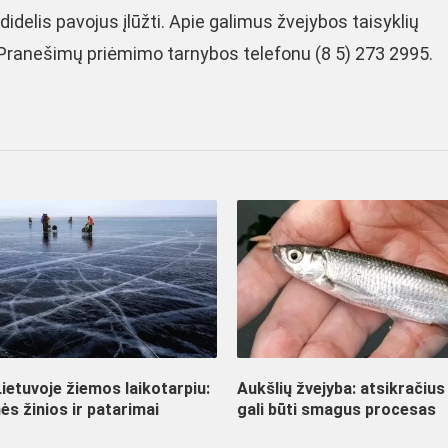
idelis pavojus įlūžti. Apie galimus žvejybos taisyklių
Pranešimų priėmimo tarnybos telefonu (8 5) 273 2995.
ietuvoje žiemos laikotarpiu:
Aukšlių žvejyba: atsikračius
ės žinios ir patarimai
gali būti smagus procesas