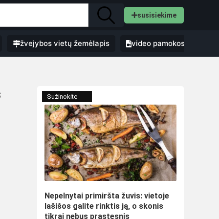
susisiekime
žvejybos vietų žemėlapis
video pamokos
s
Sužinokite
Nepelnytai primiršta žuvis: vietoje
lašišos galite rinktis ją, o skonis
tikrai nebus prastesnis