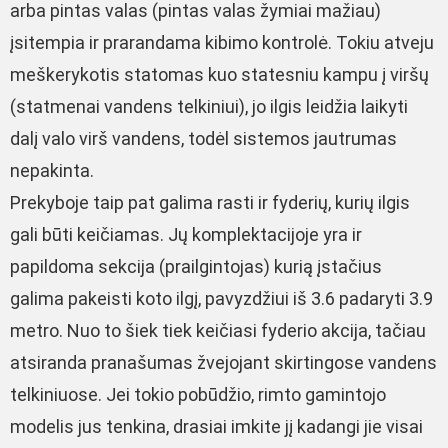
arba pintas valas (pintas valas žymiai mažiau)
įsitempia ir prarandama kibimo kontrolė. Tokiu atveju
meškerykotis statomas kuo statesniu kampu į viršų
(statmenai vandens telkiniui), jo ilgis leidžia laikyti
dalį valo virš vandens, todėl sistemos jautrumas
nepakinta.
Prekyboje taip pat galima rasti ir fyderių, kurių ilgis
gali būti keičiamas. Jų komplektacijoje yra ir
papildoma sekcija (prailgintojas) kurią įstačius
galima pakeisti koto ilgį, pavyzdžiui iš 3.6 padaryti 3.9
metro. Nuo to šiek tiek keičiasi fyderio akcija, tačiau
atsiranda pranašumas žvejojant skirtingose vandens
telkiniuose. Jei tokio pobūdžio, rimto gamintojo
modelis jus tenkina, drasiai imkite jį kadangi jie visai