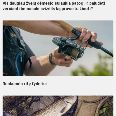
Vis daugiau žvejų dėmesio sulaukia patogi ir pajudėti
verčianti bemasalė avižėlė: ką pravartu žinoti?
Renkamės ritę fyderiui