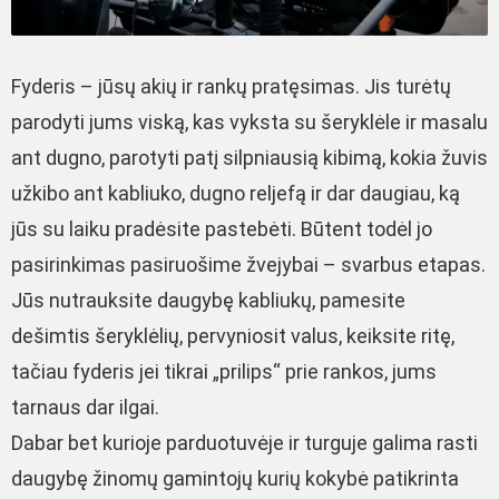
Fyderis – jūsų akių ir rankų pratęsimas. Jis turėtų
parodyti jums viską, kas vyksta su šeryklėle ir masalu
ant dugno, parotyti patį silpniausią kibimą, kokia žuvis
užkibo ant kabliuko, dugno reljefą ir dar daugiau, ką
jūs su laiku pradėsite pastebėti. Būtent todėl jo
pasirinkimas pasiruošime žvejybai – svarbus etapas.
Jūs nutrauksite daugybę kabliukų, pamesite
dešimtis šeryklėlių, pervyniosit valus, keiksite ritę,
tačiau fyderis jei tikrai „prilips“ prie rankos, jums
tarnaus dar ilgai.
Dabar bet kurioje parduotuvėje ir turguje galima rasti
daugybę žinomų gamintojų kurių kokybė patikrinta