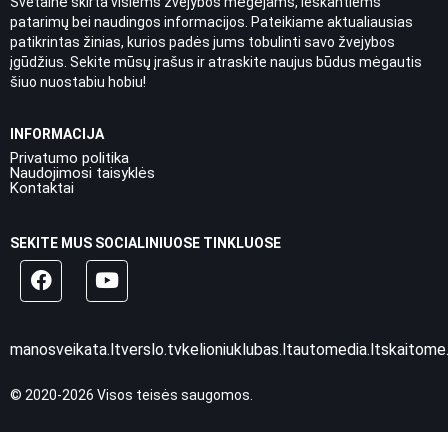
Svetainė skirta visiems žvejybos mėgėjams, ieškantiems
patarimų bei naudingos informacijos. Pateikiame aktualiausias
patikrintas žinias, kurios padės jums tobulinti savo žvejybos
įgūdžius. Sekite mūsų įrašus ir atraskite naujus būdus mėgautis
šiuo nuostabiu hobiu!
INFORMACIJA
Privatumo politika
Naudojimosi taisyklės
Kontaktai
SEKITE MUS SOCIALINIUOSE TINKLUOSE
manosveikata.lt
verslo.tv
kelioniuklubas.lt
automedia.lt
skaitome.
© 2020-2026 Visos teisės saugomos.