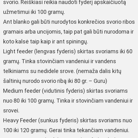
svorio. Reiškiasi reikia naudoti fyderį apskaičiuotą
užmetimui iki 100 gramų.
Ant blanko gali būti nurodytos konkrečios svorio ribos
gramais arba uncijomis, taip pat gali būti nurodoma ir
koto kalsė taip kaip ir ant spiningų.
Light feeder (lengvas fyderis) skirtas svoriams iki 60
gramų. Tinka stovinčiam vandeniui ir vandens
telkiniams su nedidele srove. (nemaža dalis kitų
šaltinių nurodo svorio ribą iki 80 gr. – Guru)
Medium feeder (vidutinis fyderis) skirtas svoriams
nuo 80 iki 100 gramų. Tinka ir stovinčiam vandeniui ir
srovei.
Heavy Feeder (sunkus fyderis) skirtas svoriams nuo
100 iki 120 gramų. Gerai tinka tekančiam vandeniui.