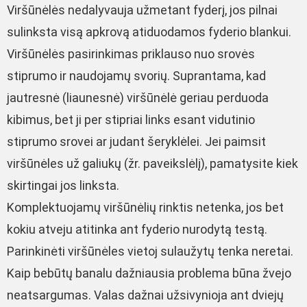
Viršūnėlės nedalyvauja užmetant fyderį, jos pilnai
sulinksta visą apkrovą atiduodamos fyderio blankui.
Viršūnėlės pasirinkimas priklauso nuo srovės
stiprumo ir naudojamų svorių. Suprantama, kad
jautresnė (liaunesnė) viršūnėlė geriau perduoda
kibimus, bet ji per stipriai links esant vidutinio
stiprumo srovei ar judant šeryklėlei. Jei paimsit
viršūnėles už galiukų (žr. paveikslėlį), pamatysite kiek
skirtingai jos linksta.
Komplektuojamų viršūnėlių rinktis netenka, jos bet
kokiu atveju atitinka ant fyderio nurodytą testą.
Parinkinėti viršūnėles vietoj sulaužytų tenka neretai.
Kaip bebūtų banalu dažniausia problema būna žvejo
neatsargumas. Valas dažnai užsivynioja ant dviejų