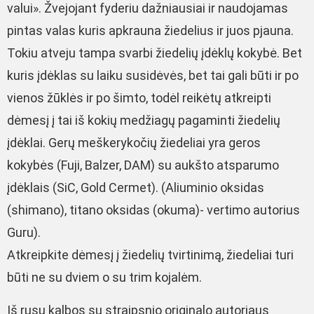
valui». Žvejojant fyderiu dažniausiai ir naudojamas
pintas valas kuris apkrauna žiedelius ir juos pjauna.
Tokiu atveju tampa svarbi žiedelių įdėklų kokybė. Bet
kuris įdėklas su laiku susidėvės, bet tai gali būti ir po
vienos žūklės ir po šimto, todėl reikėtų atkreipti
dėmesį į tai iš kokių medžiagų pagaminti žiedelių
įdėklai. Gerų meškerykočių žiedeliai yra geros
kokybės (Fuji, Balzer, DAM) su aukšto atsparumo
įdėklais (SiC, Gold Cermet). (Aliuminio oksidas
(shimano), titano oksidas (okuma)- vertimo autorius
Guru).
Atkreipkite dėmesį į žiedelių tvirtinimą, žiedeliai turi
būti ne su dviem o su trim kojalėm.
Iš rusų kalbos su straipsnio originalo autoriaus