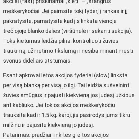
akcijai (fast) priskiriamai „kieti“ – „stangrūs“
meškerykočiai. Jei paimsite tokį fyderį į rankas ir jį
pakratysite, pamatysite kad jis linksta vienoje
trečiojoje blanko dalies (viršūnėlė ir sekanti sekcija).
Toks kietumas leidžia pilnai kontroliuoti žuvies
traukimą, užmetimo tikslumą ir nesibaiminant mesti
svorius dideliais atstumais.
Esant apkrovai lėtos akcijos fyderiai (slow) linksta
per visą blanką per visą jo ilgį. Tai leidžia sušvelninti
žuvies smūgius ir pajusti kiekvieną jos judesį užkibus
ant kabliuko. Jei tokios akcijos meškerykočiu
trauksite kad ir 1.5 kg. karpį, jis pasirodys jums tikru
milžinu ir pajusite kiekvieną jo judesį.
Patarimas: pradžiai rinkitės greitos akcijos