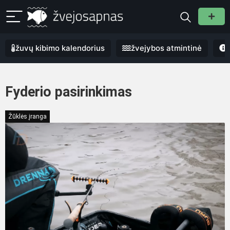
žuvų kibimo kalendorius
žvejybos atmintinė
Fyderio pasirinkimas
Žūklės įranga