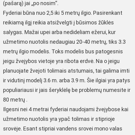
(pašarą) jai „po nosim“.
Fyderiai būna nuo 2,5 iki 5 metrų ilgio. Pasirenkant
reikiamą ilgį reikia atsižvelgti į būsimos žūklės
salygas. Mažai upei arba nedideliam ežerui, kur
užmetimo nuotolis nedaugiau 20-40 metrų, tiks 3.3
metrų ilgio modelis. Toks modelis bus patogesnis
jeigu žvejybos vietoje yra ribota erdvė. Na o jeigu
planuojate žvejoti tolimais atstumais, tai galima imti
ir vidutinį modelį 3.6 m. arba 3.9 m. Šie ilgiai yra patys
populiariausi ir jais šeryklėlę be problemų numesite ir
80 metrų .
Ilgesni nei 4 metrai fyderiai naudojami žvejybose kai
užmetimo nuotolis yra ypač tolimas ir stiprioje
srovėje. Esant stipriai vandens srovei mono valas