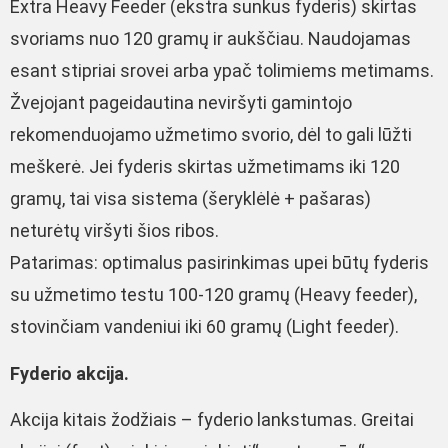
Extra Heavy Feeder (ekstra sunkus fyderis) skirtas
svoriams nuo 120 gramų ir aukščiau. Naudojamas
esant stipriai srovei arba ypač tolimiems metimams.
Žvejojant pageidautina neviršyti gamintojo
rekomenduojamo užmetimo svorio, dėl to gali lūžti
meškerė. Jei fyderis skirtas užmetimams iki 120
gramų, tai visa sistema (šeryklėlė + pašaras)
neturėtų viršyti šios ribos.
Patarimas: optimalus pasirinkimas upei būtų fyderis
su užmetimo testu 100-120 gramų (Heavy feeder),
stovinčiam vandeniui iki 60 gramų (Light feeder).
Fyderio akcija.
Akcija kitais žodžiais – fyderio lankstumas. Greitai