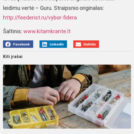
leidimu vertė – Guru. Straipsnio originalas:
http://feederist.ru/vybor-fidera
Šaltinis:
www.kitamkrante.lt
Facebook
LinkedIn
Dalintis
Kiti įrašai