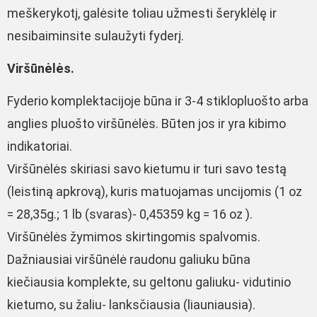
meškerykotį, galėsite toliau užmesti šeryklėlę ir
nesibaiminsite sulaužyti fyderį.
Viršūnėlės.
Fyderio komplektacijoje būna ir 3-4 stiklopluošto arba
anglies pluošto viršūnėlės. Būten jos ir yra kibimo
indikatoriai.
Viršūnėlės skiriasi savo kietumu ir turi savo testą
(leistiną apkrovą), kuris matuojamas uncijomis (1 oz
= 28,35g.; 1 lb (svaras)- 0,45359 kg = 16 oz ).
Viršūnėlės žymimos skirtingomis spalvomis.
Dažniausiai viršūnėlė raudonu galiuku būna
kiečiausia komplekte, su geltonu galiuku- vidutinio
kietumo, su žaliu- lanksčiausia (liauniausia).