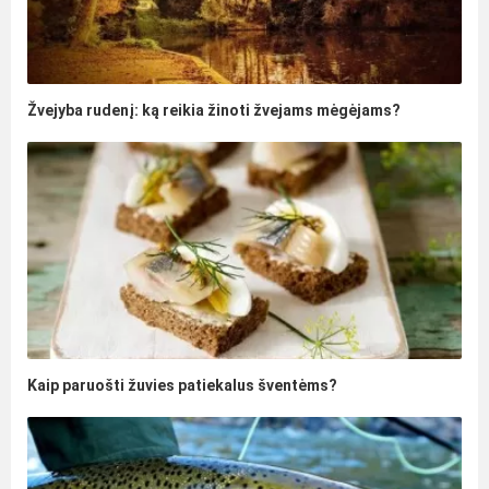
Žvejyba rudenį: ką reikia žinoti žvejams mėgėjams?
Kaip paruošti žuvies patiekalus šventėms?