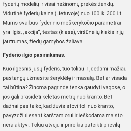
fyderių modelių ir visai nežinomų prekės ženklų.
Vidutinė fyderių kaina (Lietuvoje) nuo 100 iki 300 Lt.
Mums svarbūs fyderinio meškerykočio parametrai
yra ilgis, „akcija“, testas (klasė), viršūnėlių kiekis ir jų
jautrumas, žiedų gamybos žaliava.
Fyderio ilgio pasirinkimas.
Kuo ilgesnis jūsų fyderis, tuo toliau ir įdėdami mažiau
pastangų užmesite šeryklėlę ir masalą. Bet ar visada
tai būtina? Žinoma pagrinde tenka gaudyti vagose, o
jos gali prasidėti keletas metrų nuo kranto. Bet
dažnai pasitaiko, kad žuvis stovi toli nuo kranto,
pavyzdžiui esant karštam orui ir ieškodama maisto
nėra aktyvi. Tokiu atveju ir prireikia pateikti prievilą