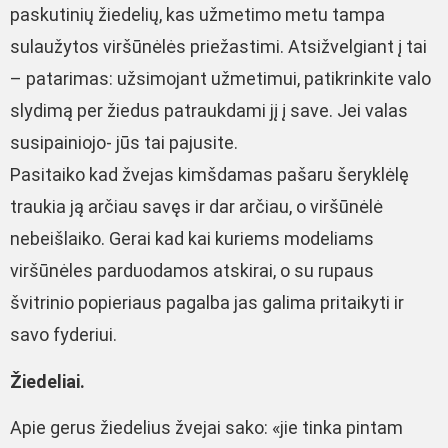
paskutinių žiedelių, kas užmetimo metu tampa
sulaužytos viršūnėlės priežastimi. Atsižvelgiant į tai
– patarimas: užsimojant užmetimui, patikrinkite valo
slydimą per žiedus patraukdami jį į save. Jei valas
susipainiojo- jūs tai pajusite.
Pasitaiko kad žvejas kimšdamas pašaru šeryklėlę
traukia ją arčiau savęs ir dar arčiau, o viršūnėlė
nebeišlaiko. Gerai kad kai kuriems modeliams
viršūnėles parduodamos atskirai, o su rupaus
švitrinio popieriaus pagalba jas galima pritaikyti ir
savo fyderiui.
Žiedeliai.
Apie gerus žiedelius žvejai sako: «jie tinka pintam