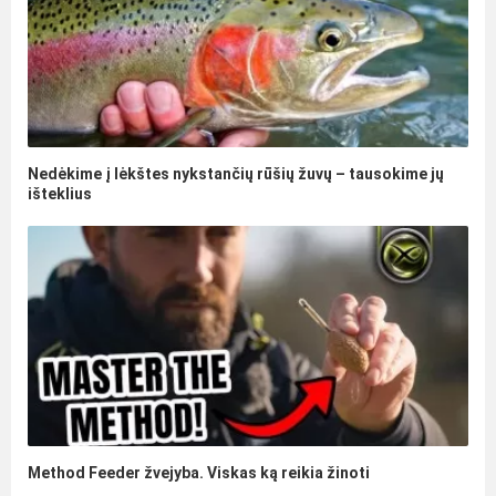
Nedėkime į lėkštes nykstančių rūšių žuvų – tausokime jų
išteklius
Method Feeder žvejyba. Viskas ką reikia žinoti