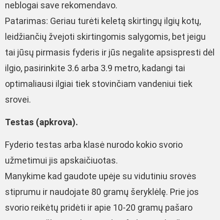
neblogai save rekomendavo.
Patarimas: Geriau turėti keletą skirtingų ilgių kotų,
leidžiančių žvejoti skirtingomis salygomis, bet jeigu
tai jūsų pirmasis fyderis ir jūs negalite apsispresti dėl
ilgio, pasirinkite 3.6 arba 3.9 metro, kadangi tai
optimaliausi ilgiai tiek stovinčiam vandeniui tiek
srovei.
Testas (apkrova).
Fyderio testas arba klasė nurodo kokio svorio
užmetimui jis apskaičiuotas.
Manykime kad gaudote upėje su vidutiniu srovės
stiprumu ir naudojate 80 gramų šeryklėlę. Prie jos
svorio reikėtų pridėti ir apie 10-20 gramų pašaro