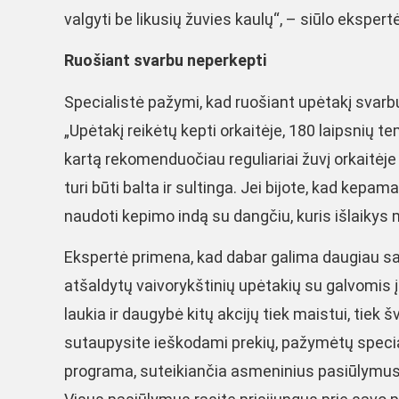
valgyti be likusių žuvies kaulų“, – siūlo ekspertė
Ruošiant svarbu neperkepti
Specialistė pažymi, kad ruošiant upėtakį svarbu
„Upėtakį reikėtų kepti orkaitėje, 180 laipsnių
kartą rekomenduočiau reguliariai žuvį orkaitėje 
turi būti balta ir sultinga. Jei bijote, kad kep
naudoti kepimo indą su dangčiu, kuris išlaiky
Ekspertė primena, kad dabar galima daugiau sau 
atšaldytų vaivorykštinių upėtakių su galvomis į
laukia ir daugybė kitų akcijų tiek maistui, tie
sutaupysite ieškodami prekių, pažymėtų specia
programa, suteikiančia asmeninius pasiūlymus