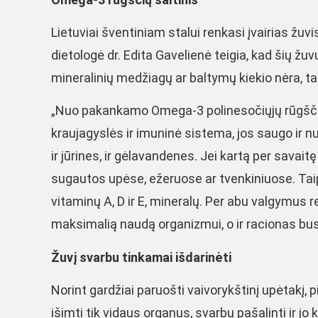
Lietuviai šventiniam stalui renkasi įvairias žu
dietologė dr. Edita Gavelienė teigia, kad šių ž
mineralinių medžiagų ar baltymų kiekio nėra, ta
„Nuo pakankamo Omega-3 polinesočiųjų rūgščių 
kraujagyslės ir imuninė sistema, jos saugo ir nu
ir jūrines, ir gėlavandenes. Jei kartą per savait
sugautos upėse, ežeruose ar tvenkiniuose. Tai
vitaminų A, D ir E, mineralų. Per abu valgymus 
maksimalią naudą organizmui, o ir racionas bus 
Žuvį svarbu tinkamai išdarinėti
Norint gardžiai paruošti vaivorykštinį upėtakį, 
išimti tik vidaus organus, svarbu pašalinti ir j