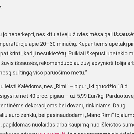
.
 jo neperkepti, nes kitu atveju žuvies mėsa gali išsausėt
 temperatūroje apie 20–30 minučių. Kepantiems upėtakį p
patikrinti, kad ji nesukietėtų. Puikiai iškepusi upėtakio 
ama žuvis išsausės, rekomenduočiau žuvį apvynioti folija ar
s mėsą sultingą viso paruošimo metu.“
leisti Kalėdoms, nes „Rimi“ – pigu: „Iki gruodžio 18 d.
sigysite net 40 proc. pigiau – už 5,99 Eur/kg. Parduotuvė
k šventinėms dekoracijoms bei dovanų rinkiniams. Daug
liu euro ženklu, bei pasinaudodami „Mano Rimi“ lojalum
, papildomas nuolaidas arba kaupimą nuo išleistos sum