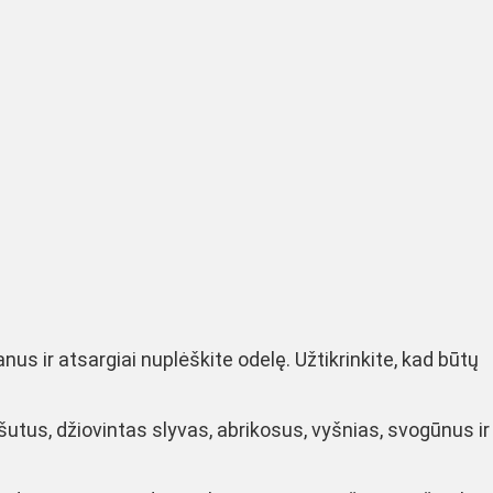
nus ir atsargiai nuplėškite odelę. Užtikrinkite, kad būtų
utus, džiovintas slyvas, abrikosus, vyšnias, svogūnus ir