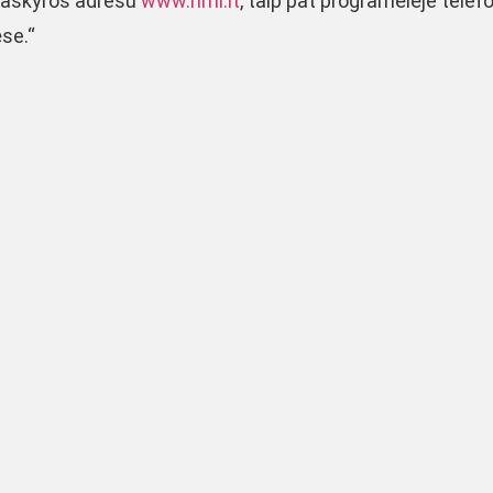
 paskyros adresu
www.rimi.lt
, taip pat programėlėje telef
se.“