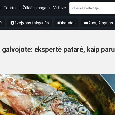
Teorija
Žūklės įranga
Virtuvė
ė
žvejybos taisyklės
baudos
žuvų žinynas
 galvojote: ekspertė patarė, kaip paru