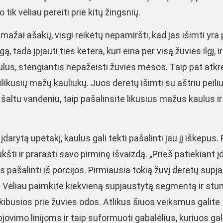
tik vėliau pereiti prie kitų žingsnių.
 mažai ašakų, visgi reikėtų nepamiršti, kad jas išimti yra 
 tada įpjauti ties ketera, kuri eina per visą žuvies ilgį, ir
kaulus, stengiantis nepažeisti žuvies mėsos. Taip pat atkr
silikusių mažų kauliukų. Juos derėtų išimti su aštriu peiliu
 šaltu vandeniu, taip pašalinsite likusius mažus kaulus ir
darytą upėtakį, kaulus gali tekti pašalinti jau jį iškepus.
ukšti ir prarasti savo pirminę išvaizdą. „Prieš patiekiant į
s pašalinti iš porcijos. Pirmiausia tokią žuvį derėtų supj
o. Vėliau paimkite kiekvieną supjaustytą segmentą ir stu
kibusios prie žuvies odos. Atlikus šiuos veiksmus galite
pjovimo linijoms ir taip suformuoti gabalėlius, kuriuos ga