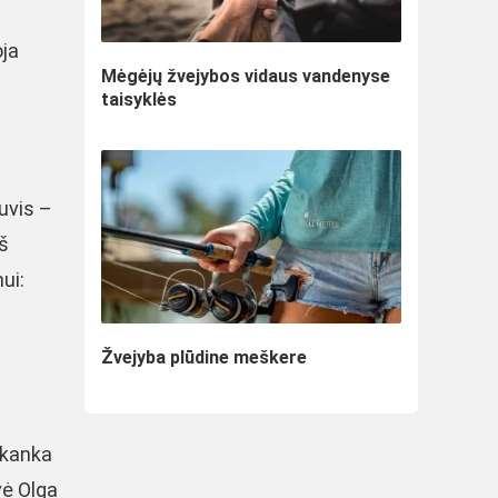
oja
Mėgėjų žvejybos vidaus vandenyse
taisyklės
žuvis –
iš
ui:
Žvejyba plūdine meškere
pakanka
vė Olga