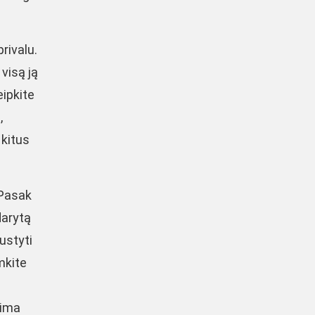
privalu.
 visą ją
eipkite
,
 kitus
 Pasak
darytą
austyti
mkite
lima