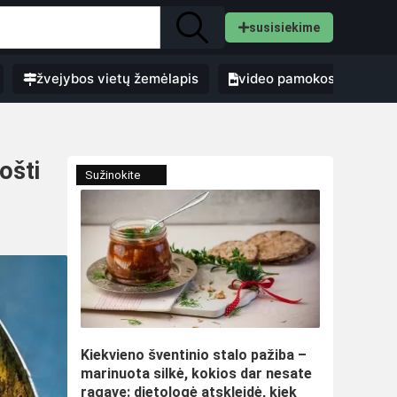
susisiekime
žvejybos vietų žemėlapis
video pamokos
ošti
Sužinokite
Kiekvieno šventinio stalo pažiba –
marinuota silkė, kokios dar nesate
ragavę: dietologė atskleidė, kiek