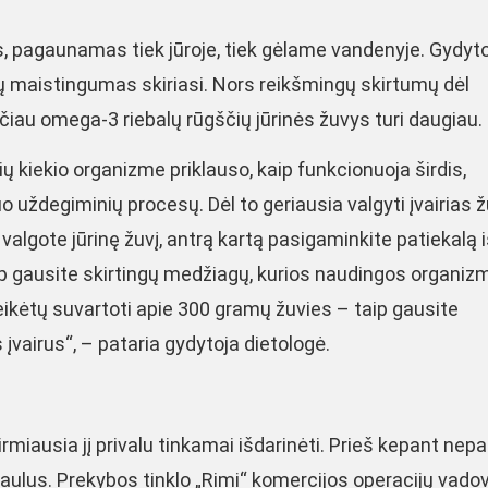
vis, pagaunamas tiek jūroje, tiek gėlame vandenyje. Gydyt
uvų maistingumas skiriasi. Nors reikšmingų skirtumų dėl
čiau omega-3 riebalų rūgščių jūrinės žuvys turi daugiau.
kiekio organizme priklauso, kaip funkcionuoja širdis,
o uždegiminių procesų. Dėl to geriausia valgyti įvairias 
ę valgote jūrinę žuvį, antrą kartą pasigaminkite patiekalą 
p gausite skirtingų medžiagų, kurios naudingos organizm
reikėtų suvartoti apie 300 gramų žuvies – taip gausite
įvairus“, – pataria gydytoja dietologė.
pirmiausia jį privalu tinkamai išdarinėti. Prieš kepant ne
o kaulus. Prekybos tinklo „Rimi“ komercijos operacijų vado