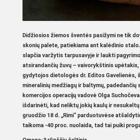
Didžiosios žiemos šventės pasižymi ne tik dova
skonių palete, patiekiama ant kalėdinio stalo.
slapčia varžytis tarpusavyje ir laukti pagyrimo
atsirandančių žuvų – vaivorykštinis upėtakis
gydytojos dietologės dr. Editos Gavelienės, ši
mineralinių medžiagų ir baltymų, padedančių s
komercijos operacijų vadovė Olga Suchočeva t
išdarinėti, kad neliktų jokių kaulų ir nesukel
gruodžio 18 d. „Rimi“ parduotuvėse atšaldyt
taikoma -40 proc. nuolaida, tad tai puiki prog
Omega-3 rūgščių šaltinis