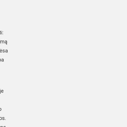
i:
irmą
mėsa
ba
je
o
os.