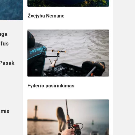
Žvejyba Nemune
inga
efus
 Pasak
Fyderio pasirinkimas
omis