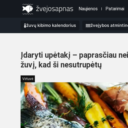
Naujienos
Patarimai
žuvų kibimo kalendorius
žvejybos atmintin
Įdaryti upėtakį – paprasčiau nei
žuvį, kad ši nesutrupėtų
Virtuvė