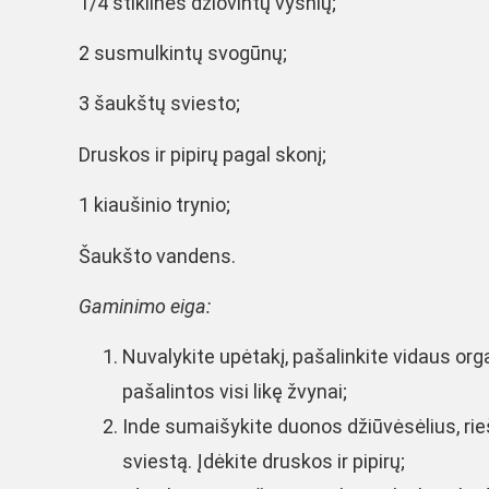
1/4 stiklinės džiovintų vyšnių;
2 susmulkintų svogūnų;
3 šaukštų sviesto;
Druskos ir pipirų pagal skonį;
1 kiaušinio trynio;
Šaukšto vandens.
Gaminimo eiga:
Nuvalykite upėtakį, pašalinkite vidaus orga
pašalintos visi likę žvynai;
Inde sumaišykite duonos džiūvėsėlius, rieš
sviestą. Įdėkite druskos ir pipirų;