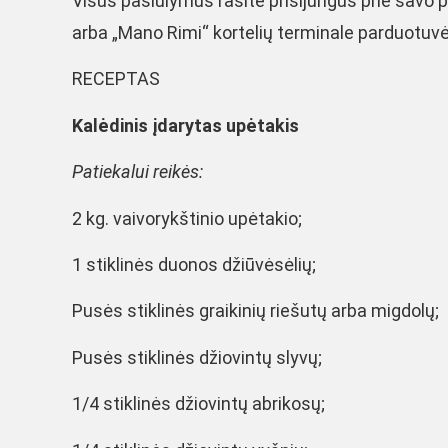
Visus pasiūlymus rasite prisijungus prie savo
arba „Mano Rimi“ kortelių terminale parduotuvė
RECEPTAS
Kalėdinis įdarytas upėtakis
Patiekalui reikės:
2 kg. vaivorykštinio upėtakio;
1 stiklinės duonos džiūvėsėlių;
Pusės stiklinės graikinių riešutų arba migdolų;
Pusės stiklinės džiovintų slyvų;
1/4 stiklinės džiovintų abrikosų;