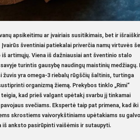
nų apsikeitimu ar įvairiais susitikimais, bet ir išraišk
 Įvairūs šventiniai patiekalai priverčia namų virtuvės š
 iš artimųjų. Viena iš dažniausiai ant šventinio stalo
, savyje turintis gausybę naudingų maistinių medžiagų.
 žuvis yra omega-3 riebalų rūgščių šaltinis, turtinga
ustiprinti organizmą žiemą. Prekybos tinklo „Rimi“
eigia, kad prieš valgant upėtakį svarbu jį tinkamai
tų pavojaus svečiams. Ekspertė taip pat primena, kad iki
iems skrostiems vaivorykštiniams upėtakiams su galv
a iš anksto pasirūpinti vaišėmis ir sutaupyti.