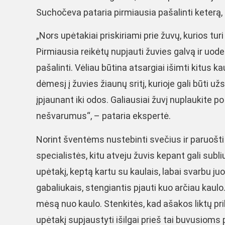
Suchočeva pataria pirmiausia pašalinti keterą, o 
„Nors upėtakiai priskiriami prie žuvų, kurios turi
Pirmiausia reikėtų nupjauti žuvies galvą ir uodegą,
pašalinti. Vėliau būtina atsargiai išimti kitus 
dėmesį į žuvies žiaunų sritį, kurioje gali būti už
įpjaunant iki odos. Galiausiai žuvį nuplaukite po
nešvarumus“, – pataria ekspertė.
Norint šventėms nustebinti svečius ir paruošti į
specialistės, kitu atveju žuvis kepant gali subli
upėtakį, keptą kartu su kaulais, labai svarbu juo
gabaliukais, stengiantis pjauti kuo arčiau kaul
mėsą nuo kaulo. Stenkitės, kad ašakos liktų pri
upėtakį supjaustyti išilgai prieš tai buvusioms 