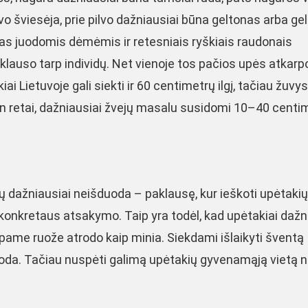
lvo šviesėja, prie pilvo dažniausiai būna geltonas arba ge
as juodomis dėmėmis ir retesniais ryškiais raudonais
iklauso tarp individų. Net vienoje tos pačios upės atkarp
iai Lietuvoje gali siekti ir 60 centimetrų ilgį, tačiau žuvys
in retai, dažniausiai žvejų masalu susidomi 10–40 centi
ų dažniausiai neišduoda – paklausę, kur ieškoti upėtakių
onkretaus atsakymo. Taip yra todėl, kad upėtakiai dažn
mpame ruože atrodo kaip minia. Siekdami išlaikyti šventą
da. Tačiau nuspėti galimą upėtakių gyvenamąją vietą nė