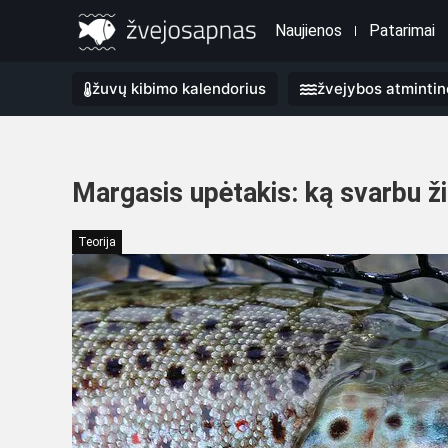
Naujienos
Patarimai
žuvų kibimo kalendorius
žvejybos atmintin
Margasis upėtakis: ką svarbu ži
Teorija