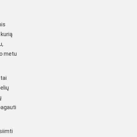
mis
 kurią
u,
tuo metu
tai
elių
ų
pagauti
siimti