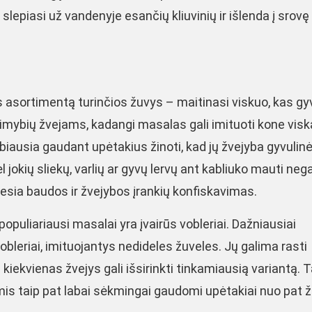
lepiasi už vandenyje esančių kliuvinių ir išlenda į srovę 
s asortimentą turinčios žuvys – maitinasi viskuo, kas gy
alimybių žvejams, kadangi masalas gali imituoti kone visk
rbiausia gaudant upėtakius žinoti, kad jų žvejyba gyvulin
jokių sliekų, varlių ar gyvų lervų ant kabliuko mauti neg
esia baudos ir žvejybos įrankių konfiskavimas.
puliariausi masalai yra įvairūs vobleriai. Dažniausiai
obleriai, imituojantys nedideles žuveles. Jų galima rasti
ad kiekvienas žvejys gali išsirinkti tinkamiausią variantą. 
iomis taip pat labai sėkmingai gaudomi upėtakiai nuo pat