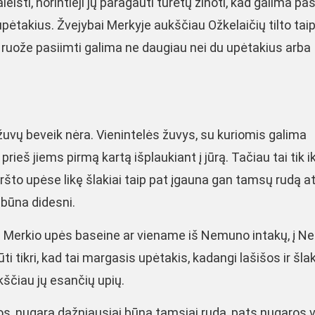
sti, norintieji jų paragauti turėtų žinoti, kad galima pas
pėtakius. Žvejybai Merkyje aukščiau Ožkelaičių tilto tai
e ruože pasiimti galima ne daugiau nei du upėtakius arba
 žuvų beveik nėra. Vienintelės žuvys, su kuriomis galima
, prieš jiems pirmą kartą išplaukiant į jūrą. Tačiau tai tik i
eršto upėse likę šlakiai taip pat įgauna gan tamsų rudą a
 būna didesni.
vį Merkio upės baseine ar viename iš Nemuno intakų, į 
ti tikri, kad tai margasis upėtakis, kadangi lašišos ir šlak
kščiau jų esančių upių.
os, nugara dažniausiai būna tamsiai ruda, pats nugaros 