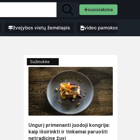
susisiekime
žvejybos vietų žemėlapis
video pamokos
Sužinokite
Ungurį primenanti juodoji kongrija:
kaip išsirinkti ir tinkamai paruošti
netradicinę žuvį