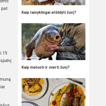
iimti
p pat
Kaip taisyklingai atšildyti žuvį?
ki 15
tspalvį
Kaip matuoti ir sverti žuvį?
Nemuną
iai
viršus