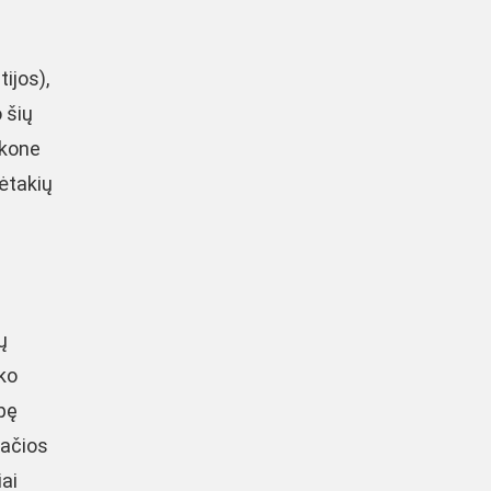
ijos),
 šių
 kone
ėtakių
ų
ško
pę
pačios
ai