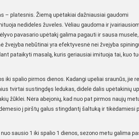
 – platesnis. Žiemą upėtakiai dažniausiai gaudomi
, imituoja nedideles žuveles. Vėliau gaudoma ir įvairiausio
vėlyvo pavasario upėtakį galima pagauti ir sausa musele,
nė žvejyba nebūtinai yra efektyvesnė nei žvejyba spining
ant pataikyti masalą, kuris geriausiai imituoja tai, kuo 
iki spalio pirmos dienos. Kadangi upeliai sraunūs, jie re
nius tvirtai sustingdęs ledukas, didelė dalis upėtakinių up
kių žūklei. Nėra abejonių, kad nuo pat pirmos naujų met
dėmesio į pirštų galus stingdantį šaltuką ir tikėdamiesi 
 nuo sausio 1 iki spalio 1 dienos, sezono metu galima pa