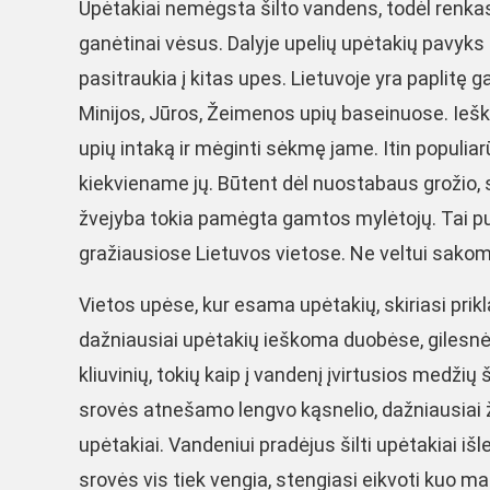
Upėtakiai nemėgsta šilto vandens, todėl renkas
ganėtinai vėsus. Dalyje upelių upėtakių pavyks ra
pasitraukia į kitas upes. Lietuvoje yra paplitę 
Minijos, Jūros, Žeimenos upių baseinuose. Ieškan
upių intaką ir mėginti sėkmę jame. Itin populia
kiekviename jų. Būtent dėl nuostabaus grožio,
žvejyba tokia pamėgta gamtos mylėtojų. Tai puiki 
gražiausiose Lietuvos vietose. Ne veltui sako
Vietos upėse, kur esama upėtakių, skiriasi pri
dažniausiai upėtakių ieškoma duobėse, gilesnės
kliuvinių, tokių kaip į vandenį įvirtusios medži
srovės atnešamo lengvo kąsnelio, dažniausiai
upėtakiai. Vandeniui pradėjus šilti upėtakiai iš
srovės vis tiek vengia, stengiasi eikvoti kuo 