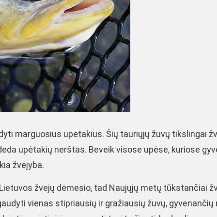
yti marguosius upėtakius. Šių tauriųjų žuvų tikslingai žv
deda upėtakių nerštas. Beveik visose upėse, kuriose gy
kia žvejyba.
Lietuvos žvejų dėmesio, tad Naujųjų metų tūkstančiai ž
gaudyti vienas stipriausių ir gražiausių žuvų, gyvenanči