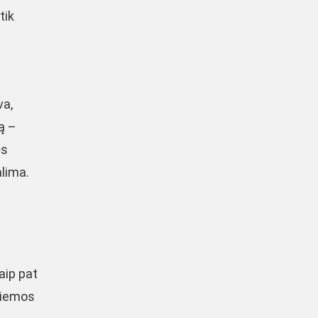
tik
va,
ą –
ės
alima.
Taip pat
 žiemos