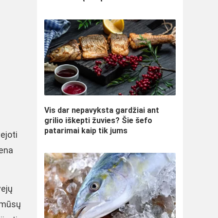
Vis dar nepavyksta gardžiai ant
grilio iškepti žuvies? Šie šefo
patarimai kaip tik jums
ejoti
vena
vejų
ų mūsų