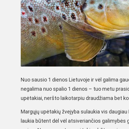
Nuo sausio 1 dienos Lietuvoje ir vėl galima gaud
negalima nuo spalio 1 dienos – tuo metu prasi
upėtakiai, neršto laikotarpiu draudžiama bet ko
Margųjų upėtakių žvejyba sulaukia vis daugiau 
laukia būtent dėl vėl atsiveriančios galimybės 