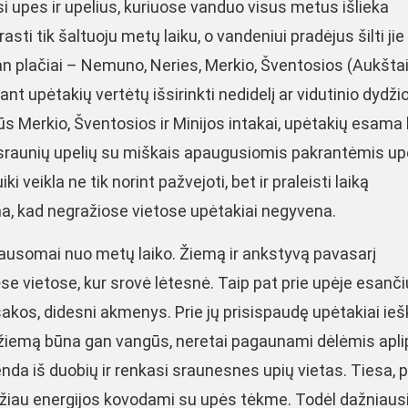
i upes ir upelius, kuriuose vanduo visus metus išlieka
sti tik šaltuoju metų laiku, o vandeniui pradėjus šilti jie
gan plačiai – Nemuno, Neries, Merkio, Šventosios (Aukštait
t upėtakių vertėtų išsirinkti nedidelį ar vidutinio dydžio
rūs Merkio, Šventosios ir Minijos intakai, upėtakių esama
 sraunių upelių su miškais apaugusiomis pakrantėmis up
veikla ne tik norint pažvejoti, bet ir praleisti laiką
ma, kad negražiose vietose upėtakiai negyvena.
klausomai nuo metų laiko. Žiemą ir ankstyvą pavasarį
e vietose, kur srovė lėtesnė. Taip pat prie upėje esanči
ų šakos, didesni akmenys. Prie jų prisispaudę upėtakiai ie
 žiemą būna gan vangūs, neretai pagaunami dėlėmis apli
lenda iš duobių ir renkasi sraunesnes upių vietas. Tiesa, 
mažiau energijos kovodami su upės tėkme. Todėl dažniausi