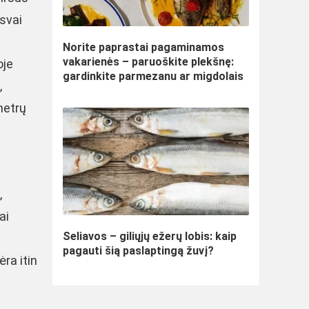
lsvai
Norite paprastai pagaminamos
vakarienės – paruoškite plekšnę:
oje
gardinkite parmezanu ar migdolais
,
metrų
,
ai
Seliavos – giliųjų ežerų lobis: kaip
pagauti šią paslaptingą žuvį?
ra itin