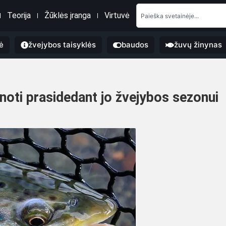
Teorija
Žūklės įranga
Virtuvė
ė
žvejybos taisyklės
baudos
žuvų žinynas
noti prasidedant jo žvejybos sezonui