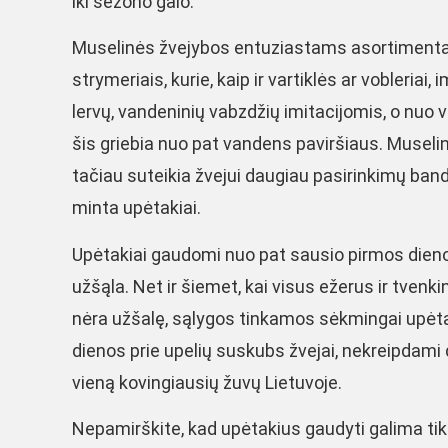
iki sezono galo.
Muselinės žvejybos entuziastams asortimentas
strymeriais, kurie, kaip ir vartiklės ar vobleriai
lervų, vandeninių vabzdžių imitacijomis, o nuo 
šis griebia nuo pat vandens paviršiaus. Museli
tačiau suteikia žvejui daugiau pasirinkimų band
minta upėtakiai.
Upėtakiai gaudomi nuo pat sausio pirmos dienos 
užšąla. Net ir šiemet, kai visus ežerus ir tvenki
nėra užšalę, sąlygos tinkamos sėkmingai upėta
dienos prie upelių suskubs žvejai, nekreipdami 
vieną kovingiausių žuvų Lietuvoje.
Nepamirškite, kad upėtakius gaudyti galima tik