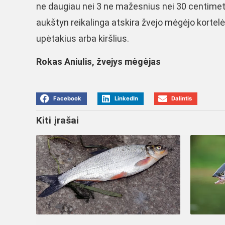
ne daugiau nei 3 ne mažesnius nei 30 centimetr
aukštyn reikalinga atskira žvejo mėgėjo kortelė
upėtakius arba kiršlius.
Rokas Aniulis, žvejys mėgėjas
Facebook
LinkedIn
Dalintis
Kiti įrašai