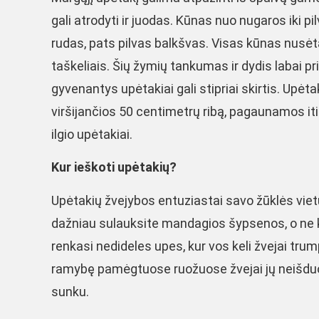
gali atrodyti ir juodas. Kūnas nuo nugaros iki pi
rudas, pats pilvas balkšvas. Visas kūnas nusėt
taškeliais. Šių žymių tankumas ir dydis labai pr
gyvenantys upėtakiai gali stipriai skirtis. Upėtak
viršijančios 50 centimetrų ribą, pagaunamos it
ilgio upėtakiai.
Kur ieškoti upėtakių?
Upėtakių žvejybos entuziastai savo žūklės viet
dažniau sulauksite mandagios šypsenos, o ne k
renkasi nedideles upes, kur vos keli žvejai tru
ramybę pamėgtuose ruožuose žvejai jų neišduo
sunku.