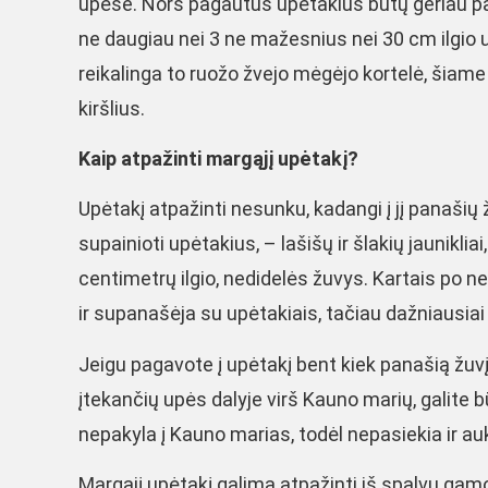
upėse. Nors pagautus upėtakius būtų geriau palei
ne daugiau nei 3 ne mažesnius nei 30 cm ilgio u
reikalinga to ruožo žvejo mėgėjo kortelė, šiam
kiršlius.
Kaip atpažinti margąjį upėtakį?
Upėtakį atpažinti nesunku, kadangi į jį panašių
supainioti upėtakius, – lašišų ir šlakių jaunikliai
centimetrų ilgio, nedidelės žuvys. Kartais po n
ir supanašėja su upėtakiais, tačiau dažniausiai
Jeigu pagavote į upėtakį bent kiek panašią žu
įtekančių upės dalyje virš Kauno marių, galite bū
nepakyla į Kauno marias, todėl nepasiekia ir au
Margąjį upėtakį galima atpažinti iš spalvų gam