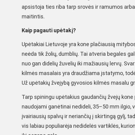
apsistoja ties riba tarp srovės ir ramumos arba s
maitintis.
Kaip pagauti upėtakį?
Upėtakiai Lietuvoje yra kone plačiausią mitybo
neėda tik žolių, dumblių. Tai atveria begales g
nuo gan didelių žuvelių iki mažiausių lervų. Sva
kilmės masalais yra draudžiama įstatymo, todėl 
Už upėtakių žvejybą gyvosios kilmės masalu gr
Tarp spiningu upėtakius gaudančių žvejų kone po
naudojami ganėtinai nedideli, 35–50 mm ilgio, v
įvairiausių spalvų ir neriančių į skirtingą gylį, t
vis labiau populiarėja nedidelės vartiklės, kur