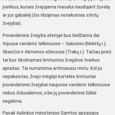
įrankius, kuriais žvejojama masalui naudojant žuvelę
ar jos gabalėlį (šis ribojimas netaikomas stintų
žvejybai).
Povandeninė žvejyba ateityje bus leidžiama dar
trijuose vandens telkiniuose – Galuonio (Molėtų r.),
Skaisčio ir Akmenos ežeruose (Trakų r.). Tačiau prieš
tai bus tikslinamas limituotos žvejybos tvarkos
aprašas. Tai numatoma artimiausiu metu. Kol jis
nepakeistas, žvejo mėgėjo kortelės limituotai
povandeninei žvejybai naujuose vandens telkiniuose
nebus išduodamos, o be jų povandeninė žūklė
negalima.
Pasak Aplinkos ministerijos Gamtos apsaugos