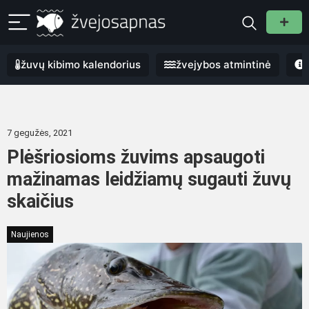
žuvų kibimo kalendorius
žvejybos atmintinė
7 gegužės, 2021
Plėšriosioms žuvims apsaugoti
mažinamas leidžiamų sugauti žuvų
skaičius
Naujienos