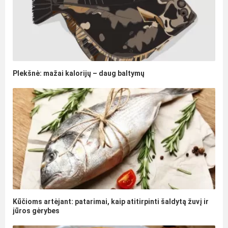
Plekšnė: mažai kalorijų – daug baltymų
Kūčioms artėjant: patarimai, kaip atitirpinti šaldytą žuvį ir
jūros gėrybes