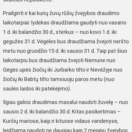
Prailginti ir kai kurių žuvų rūšių žvejybos draudimo
laikotarpiai: lydekas draudžiama gaudyti nuo vasario
1 d. iki balandžio 30 d., sterkus – nuo kovo 1 d. iki
gegužės 31 d. Vėgėles bus draudžiama žvejoti neršto
metu nuo gruodžio 15 d. iki sausio 31 d. Taip pat šiuo
laikotarpiu bus draudžiama žvejoti
Nemune nuo
Gėgės upės žiočių iki Jurbarko tilto ir Nevėžyje nuo
žiočių iki Babtų tilto tamsiuoju paros metu (nuo
saulės laidos iki patekėjimo).
Ilgiau galios draudimas masalui naudoti žuvelę – nuo
sausio 2 d. iki balandžio 30 d. Kitas pasikeitimas –
Kuršių mariose, kaip ir kituose vidaus vandenyse,
leidžiama naudoti ne daugiau kaip 2 mėgėjų žvejybos