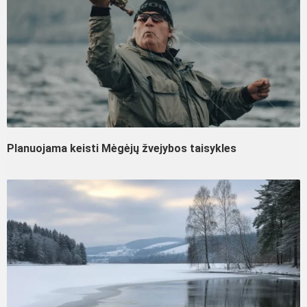
Planuojama keisti Mėgėjų žvejybos taisykles