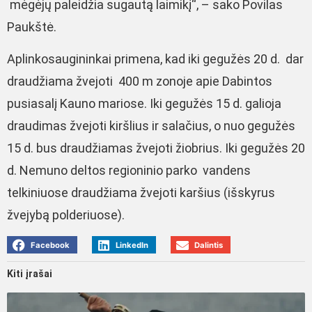
mėgėjų paleidžia sugautą laimikį“, – sako Povilas
Paukštė.
Aplinkosaugininkai primena, kad
iki gegužės 20 d.
dar
draudžiama žvejoti
400 m zonoje apie Dabintos
pusiasalį Kauno mariose. Iki gegužės 15 d. galioja
draudimas žvejoti kiršlius ir salačius, o nuo gegužės
15 d. bus draudžiamas žvejoti žiobrius. Iki gegužės 20
d. Nemuno deltos regioninio parko vandens
telkiniuose draudžiama žvejoti karšius (išskyrus
žvejybą polderiuose).
Facebook
LinkedIn
Dalintis
Kiti įrašai