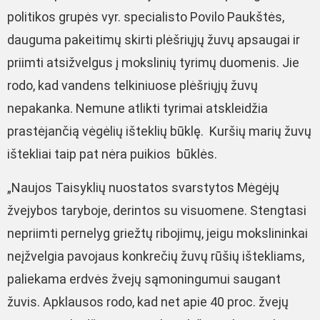
politikos grupės vyr. specialisto Povilo Paukštės,
dauguma pakeitimų skirti plėšriųjų žuvų apsaugai ir
priimti atsižvelgus į mokslinių tyrimų duomenis. Jie
rodo, kad vandens telkiniuose plėšriųjų žuvų
nepakanka. Nemune atlikti tyrimai atskleidžia
prastėjančią vėgėlių išteklių būklę. Kuršių marių žuvų
ištekliai taip pat nėra puikios būklės.
„Naujos Taisyklių nuostatos svarstytos Mėgėjų
žvejybos taryboje, derintos su visuomene. Stengtasi
nepriimti pernelyg griežtų ribojimų, jeigu mokslininkai
neįžvelgia pavojaus konkrečių žuvų rūšių ištekliams,
paliekama erdvės žvejų sąmoningumui saugant
žuvis. Apklausos rodo, kad net apie 40 proc. žvejų