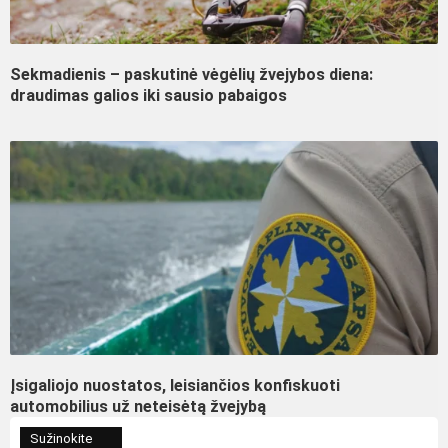
Sekmadienis – paskutinė vėgėlių žvejybos diena:
draudimas galios iki sausio pabaigos
Įsigaliojo nuostatos, leisiančios konfiskuoti
automobilius už neteisėtą žvejybą
Sužinokite