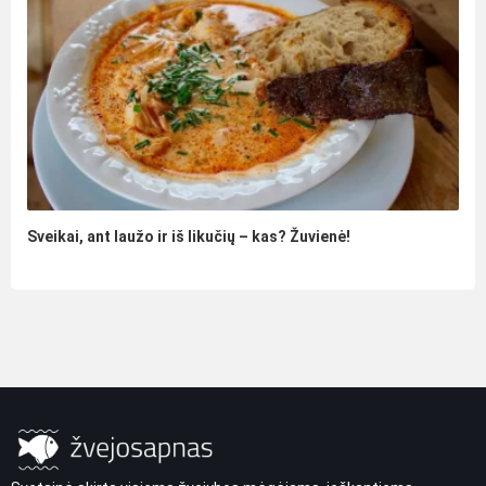
Sveikai, ant laužo ir iš likučių – kas? Žuvienė!