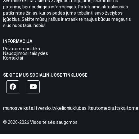
Svetainė skirta visiems žvejybos mėgėjams, ieškantiems
patarimų bei naudingos informacijos. Pateikiame aktualiausias
patikrintas žinias, kurios padės jums tobulinti savo žvejybos
įgūdžius. Sekite mūsų įrašus ir atraskite naujus būdus mėgautis
šiuo nuostabiu hobiu!
INFORMACIJA
Privatumo politika
Naudojimosi taisyklės
Kontaktai
SEKITE MUS SOCIALINIUOSE TINKLUOSE
manosveikata.lt
verslo.tv
kelioniuklubas.lt
automedia.lt
skaitome.
© 2020-2026 Visos teisės saugomos.