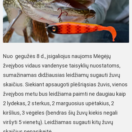
Nuo gegužės 8 d., įsigaliojus naujoms
Mėgėjų
žvejybos vidaus vandenyse taisyklių nuostatoms,
sumažinamas
didžiausias leidžiamų sugauti žuvų
skaičius. Siekiant apsaugoti plėšriąsias žuvis, vienos
žvejybos metu bus leidžiama paimti ne daugiau kaip
2 lydekas, 2 sterkus, 2 marguosius upėtakius, 2
kiršlius, 3 vėgėles (b
endras šių žuvų kiekis negali
viršyti 5 vienetų).
Leidžiamas sugauti kitų žuvų
skaičius nepasikeitė.