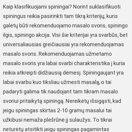
Kaip klasifikuojami spiningai? Norint suklasifikuoti
spiningus reikia pasirinkti tam tikrą kriterijų, kuris
galėtų būti rekomenduojamo masalo svoris, spiningo
ilgis, spiningo akcija. Visi šie kriterijai yra svarbūs, bet
universaliausias greičiausiai yra rekomenduojamas
masalo svoris. Rekomenduojamas užmetamo
masalo svoris yra labai svarbi charakteristika į kuria
reikia atkreipti didžiausią dėmesį. Spiningaujant yra
labai svarbu kuo tiksliau užmesti masalą, o tai
padaryti galima tik naudojant tam tikram masalo
svoriui pritaikytą spiningą. Nereikėtų išsigąsti, kad
jeigu spiningas skirtas 2-10 gramų masalui tai
užkibusi nemaža plėšrūnė jį sulaužys. To tikrai
neturėtų atsitikti jeigu spiningas pagamintas