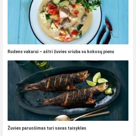
Rudens vakarui – aštri žuvies sriuba su kokosų pienu
Žuvies paruošimas turi savas taisykles