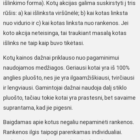
išlinkimo forma). Kotų akcijas galima suskirstyti į tris
rūšis: a) kai išlinksta viršūnėlė; b) kai kotas linksta
nuo vidurio ir c) kai kotas linksta nuo rankenos. Jei
koto akcija neteisinga, tai traukiant masalą kotas
išlinks ne taip kaip buvo tikėtasi.
Kotų kainos dažnai priklauso nuo pagaminimui
naudojamos medžiagos. Geriausi kotai yra iš 100%
anglies pluošto, nes jie yra ilgaamžiškiausi, tvirčiausi
ir lengviausi. Gamintojai dažnai naudoja dalį stiklo
pluošto, tačiau tokie kotai yra prastesni, bet savaime
suprantama, kad jie pigesni.
Baigdamas apie kotus negaliu nepaminėti rankenos.
Rankenos ilgis taipogi parenkamas individualiai.