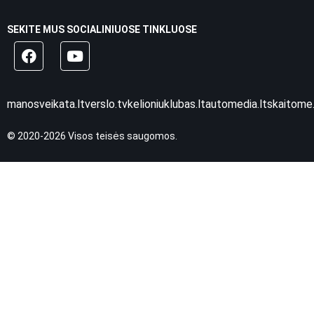
SEKITE MUS SOCIALINIUOSE TINKLUOSE
manosveikata.lt
verslo.tv
kelioniuklubas.lt
automedia.lt
skaitome.
© 2020-2026 Visos teisės saugomos.