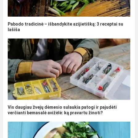
Pabodo tradicinė – išbandykite azijietišką: 3 receptai su
lašiša
Vis daugiau žvejų dėmesio sulaukia patogi ir pajudėti
verčianti bemasalė avižėlė: ką pravartu žinoti?