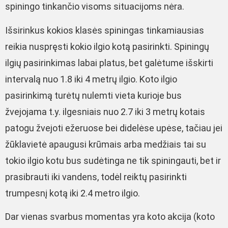
spiningo tinkančio visoms situacijoms nėra.
Išsirinkus kokios klasės spiningas tinkamiausias
reikia nuspręsti kokio ilgio kotą pasirinkti. Spiningų
ilgių pasirinkimas labai platus, bet galėtume išskirti
intervalą nuo 1.8 iki 4 metrų ilgio. Koto ilgio
pasirinkimą turėtų nulemti vieta kurioje bus
žvejojama t.y. ilgesniais nuo 2.7 iki 3 metrų kotais
patogu žvejoti ežeruose bei didelėse upėse, tačiau jei
žūklavietė apaugusi krūmais arba medžiais tai su
tokio ilgio kotu bus sudėtinga ne tik spiningauti, bet ir
prasibrauti iki vandens, todėl reiktų pasirinkti
trumpesnį kotą iki 2.4 metro ilgio.
Dar vienas svarbus momentas yra koto akcija (koto