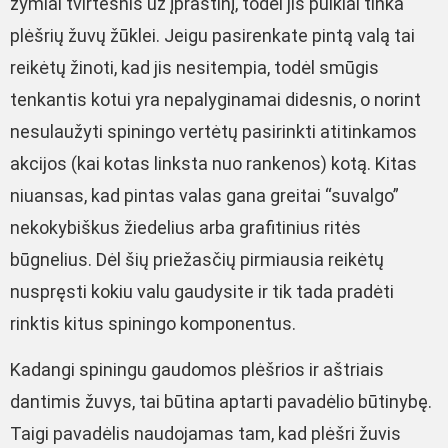
žymiai tvirtesnis už įprastinį, todėl jis puikiai tinka
plėšrių žuvų žūklei. Jeigu pasirenkate pintą valą tai
reikėtų žinoti, kad jis nesitempia, todėl smūgis
tenkantis kotui yra nepalyginamai didesnis, o norint
nesulaužyti spiningo vertėtų pasirinkti atitinkamos
akcijos (kai kotas linksta nuo rankenos) kotą. Kitas
niuansas, kad pintas valas gana greitai “suvalgo”
nekokybiškus žiedelius arba grafitinius ritės
būgnelius. Dėl šių priežasčių pirmiausia reikėtų
nuspręsti kokiu valu gaudysite ir tik tada pradėti
rinktis kitus spiningo komponentus.
Kadangi spiningu gaudomos plėšrios ir aštriais
dantimis žuvys, tai būtina aptarti pavadėlio būtinybę.
Taigi pavadėlis naudojamas tam, kad plėšri žuvis