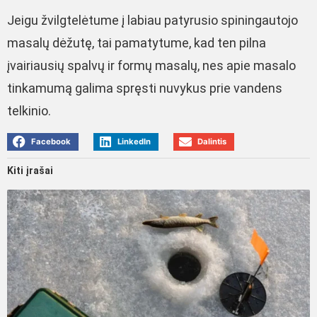
Jeigu žvilgtelėtume į labiau patyrusio spiningautojo
masalų dėžutę, tai pamatytume, kad ten pilna
įvairiausių spalvų ir formų masalų, nes apie masalo
tinkamumą galima spręsti nuvykus prie vandens
telkinio.
Facebook
LinkedIn
Dalintis
Kiti įrašai