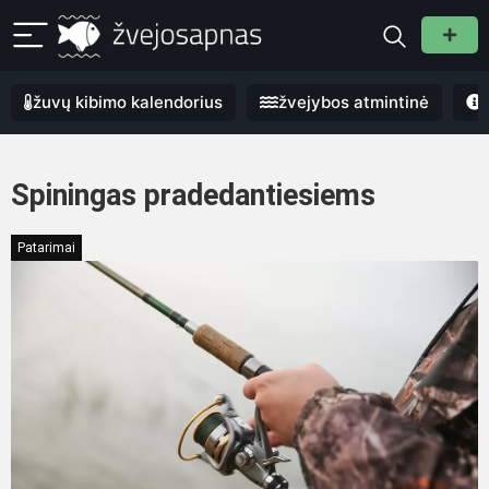
žuvų kibimo kalendorius
žvejybos atmintinė
Spiningas pradedantiesiems
Patarimai