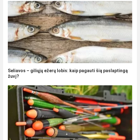
Seliavos – giliųjų ežerų lobis: kaip pagauti šią paslaptingą
žuvį?