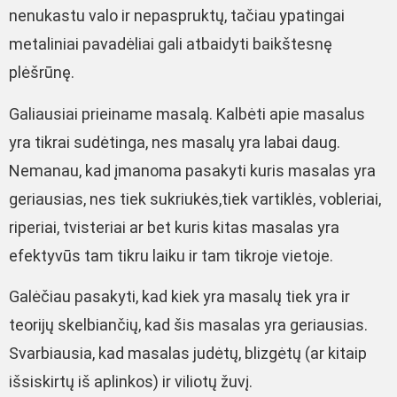
nenukastu valo ir nepaspruktų, tačiau ypatingai
metaliniai pavadėliai gali atbaidyti baikštesnę
plėšrūnę.
Galiausiai prieiname masalą. Kalbėti apie masalus
yra tikrai sudėtinga, nes masalų yra labai daug.
Nemanau, kad įmanoma pasakyti kuris masalas yra
geriausias, nes tiek sukriukės,tiek vartiklės, vobleriai,
riperiai, tvisteriai ar bet kuris kitas masalas yra
efektyvūs tam tikru laiku ir tam tikroje vietoje.
Galėčiau pasakyti, kad kiek yra masalų tiek yra ir
teorijų skelbiančių, kad šis masalas yra geriausias.
Svarbiausia, kad masalas judėtų, blizgėtų (ar kitaip
išsiskirtų iš aplinkos) ir viliotų žuvį.