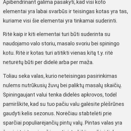
Apibendrinant galima pasakyti, kad visi koto
elementai yra labai svarbūs ir teisingas kotas yra tas,
kuriame visi šie elementai yra tinkamai suderinti.
Ritė kaip ir kiti elementai turi būti suderinta su
naudojamo valo storiu, masalo svoriu bei spiningo
kotu. Ritė ir kotas turi atitikti vienas kitą t.y. ritė
neturėtų būti per didelė arba per maža.
Toliau seka valas, kurio neteisingas pasirinkimas
nulems nutrūkusių žuvų bei paliktų masalų skaičių.
Spiningaujant valui tenka didelės apkrovos, todėl
pamirškite, kad su tuo pačiu valu galėsite plėšrūnes
gaudyti kelis sezonus. Norėčiau stabtelėti prie
sparčiai populiarėjančių pintų valų. Pintas valas yra