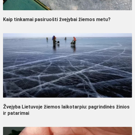
Kaip tinkamai pasiruošti žvejybai žiemos metu?
Žvejyba Lietuvoje žiemos laikotarpiu: pagrindinės žinios
ir patarimai