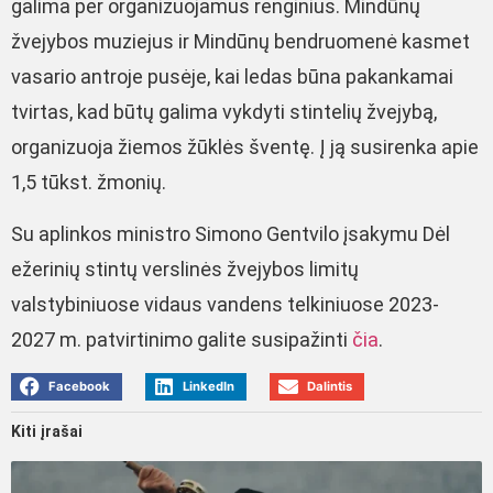
galima per organizuojamus renginius. Mindūnų
žvejybos muziejus ir Mindūnų bendruomenė kasmet
vasario antroje pusėje, kai ledas būna pakankamai
tvirtas, kad būtų galima vykdyti stintelių žvejybą,
organizuoja žiemos žūklės šventę. Į ją susirenka apie
1,5 tūkst. žmonių.
Su aplinkos ministro Simono Gentvilo įsakymu Dėl
ežerinių stintų verslinės žvejybos limitų
valstybiniuose vidaus vandens telkiniuose 2023-
2027 m. patvirtinimo galite susipažinti
čia
.
Facebook
LinkedIn
Dalintis
Kiti įrašai