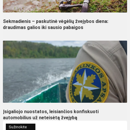
Sekmadienis – paskutinė vėgėlių žvejybos diena:
draudimas galios iki sausio pabaigos
Įsigaliojo nuostatos, leisiančios konfiskuoti
automobilius už neteisėtą žvejybą
Sužinokite