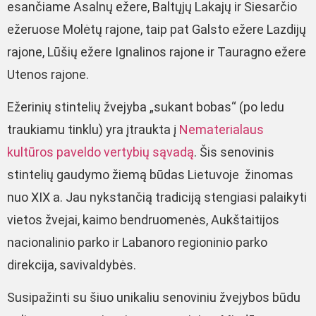
esančiame Asalnų ežere, Baltųjų Lakajų ir Siesarčio
ežeruose Molėtų rajone, taip pat Galsto ežere Lazdijų
rajone, Lūšių ežere Ignalinos rajone ir Tauragno ežere
Utenos rajone.
Ežerinių stintelių žvejyba „sukant bobas“ (po ledu
traukiamu tinklu) yra įtraukta į
Nematerialaus
kultūros paveldo vertybių sąvadą
. Šis senovinis
stintelių gaudymo žiemą būdas Lietuvoje žinomas
nuo XIX a. Jau nykstančią tradiciją stengiasi palaikyti
vietos žvejai, kaimo bendruomenės, Aukštaitijos
nacionalinio parko ir Labanoro regioninio parko
direkcija, savivaldybės.
Susipažinti su šiuo unikaliu senoviniu žvejybos būdu