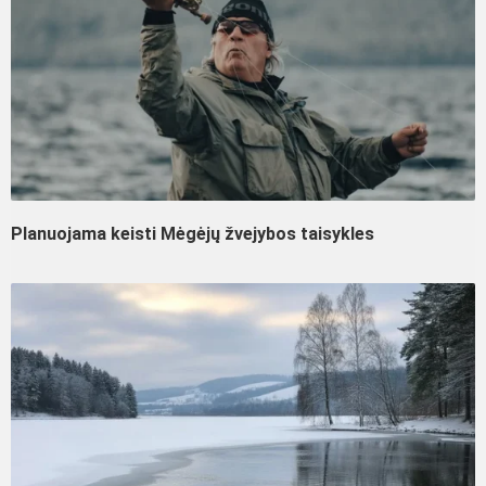
Planuojama keisti Mėgėjų žvejybos taisykles