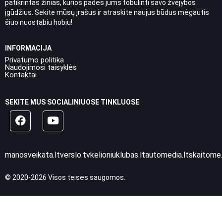
patikrintas žinias, kurios padės jums tobulinti savo žvejybos
įgūdžius. Sekite mūsų įrašus ir atraskite naujus būdus mėgautis
šiuo nuostabiu hobiu!
INFORMACIJA
Privatumo politika
Naudojimosi taisyklės
Kontaktai
SEKITE MUS SOCIALINIUOSE TINKLUOSE
manosveikata.lt
verslo.tv
kelioniuklubas.lt
automedia.lt
skaitome.
© 2020-2026 Visos teisės saugomos.