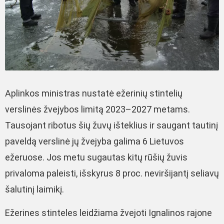
Aplinkos ministras nustatė ežerinių stintelių
verslinės žvejybos limitą 2023–2027 metams.
Tausojant ribotus šių žuvų išteklius ir saugant tautinį
paveldą verslinė jų žvejyba galima 6 Lietuvos
ežeruose. Jos metu sugautas kitų rūšių žuvis
privaloma paleisti, išskyrus 8 proc. neviršijantį seliavų
šalutinį laimikį.
Ežerines stinteles leidžiama žvejoti Ignalinos rajone