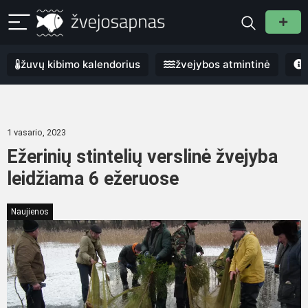
žuvų kibimo kalendorius
žvejybos atmintinė
1 vasario, 2023
Ežerinių stintelių verslinė žvejyba
leidžiama 6 ežeruose
Naujienos