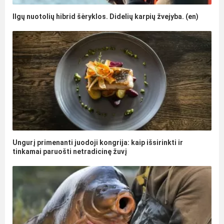
Ilgų nuotolių hibrid šėryklos. Didelių karpių žvejyba. (en)
Ungurį primenanti juodoji kongrija: kaip išsirinkti ir
tinkamai paruošti netradicinę žuvį