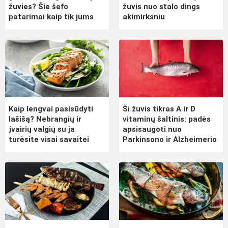
žuvies? Šie šefo
žuvis nuo stalo dings
patarimai kaip tik jums
akimirksniu
Kaip lengvai pasisūdyti
Ši žuvis tikras A ir D
lašišą? Nebrangių ir
vitaminų šaltinis: padės
įvairių valgių su ja
apsisaugoti nuo
turėsite visai savaitei
Parkinsono ir Alzheimerio