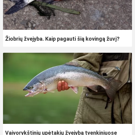
Žiobrių žvejyba. Kaip pagauti šią kovingą žuvį?
Vaivorykštinių upėtakių žvejybą tvenkiniuose