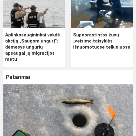
Aplinkosaugininkai vykdė
Supaprastintos žuvų
akciją „Saugom ungurį“:
įveisimo taisyklės
dėmesys ungurių
išnuomotuose telkiniuose
apsaugai jų migracijos
metu
Patarimai