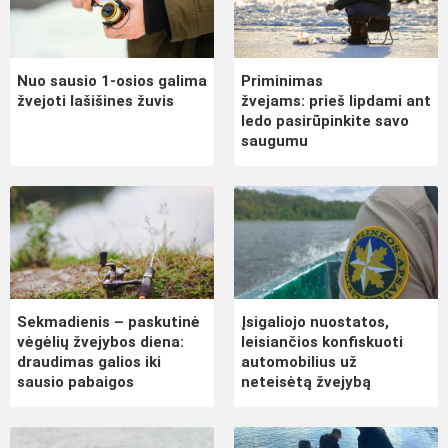
Nuo sausio 1-osios galima
Priminimas
žvejoti lašišines žuvis
žvejams: prieš lipdami ant
ledo pasirūpinkite savo
saugumu
Sekmadienis – paskutinė
Įsigaliojo nuostatos,
vėgėlių žvejybos diena:
leisiančios konfiskuoti
draudimas galios iki
automobilius už
sausio pabaigos
neteisėtą žvejybą