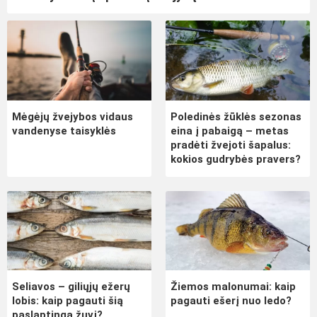
Mėgėjų žvejybos vidaus
Poledinės žūklės sezonas
vandenyse taisyklės
eina į pabaigą – metas
pradėti žvejoti šapalus:
kokios gudrybės pravers?
Seliavos – giliųjų ežerų
Žiemos malonumai: kaip
lobis: kaip pagauti šią
pagauti ešerį nuo ledo?
paslaptingą žuvį?