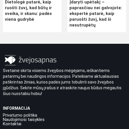
Dietologė patarė, kaip
Įdaryti upėtakį –
ruošti žuvį, kad būtų ir
paprasčiau nei galvojote:
sveika, ir skanu: padės
ekspertė patarė, kaip
viena gudrybė
paruošti žuvį, kad ši
nesutrupėtų
Svetainė skirta visiems žvejybos mėgėjams, ieškantiems
patarimų bei naudingos informacijos. Pateikiame aktualiausias
patikrintas žinias, kurios padės jums tobulinti savo žvejybos
įgūdžius. Sekite mūsų įrašus ir atraskite naujus būdus mėgautis
šiuo nuostabiu hobiu!
INFORMACIJA
Privatumo politika
Naudojimosi taisyklės
Kontaktai