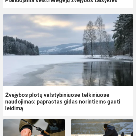
Planuojama keisti Mėgėjų žvejybos taisykles
Žvejybos plotų valstybiniuose telkiniuose
naudojimas: paprastas gidas norintiems gauti
leidimą