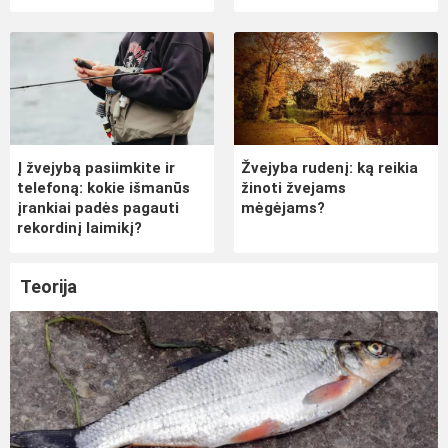
Į žvejybą pasiimkite ir
Žvejyba rudenį: ką reikia
telefoną: kokie išmanūs
žinoti žvejams
įrankiai padės pagauti
mėgėjams?
rekordinį laimikį?
Teorija