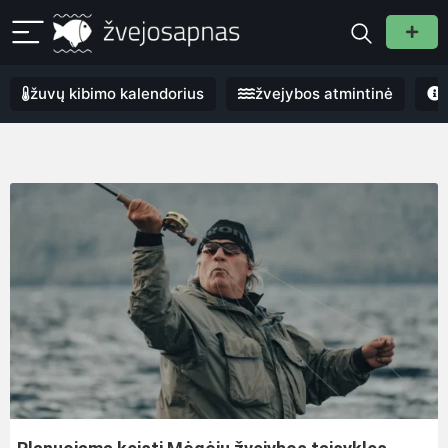
žuvų kibimo kalendorius
žvejybos atmintinė