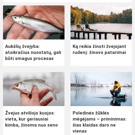
Aukšlių žvejyba:
Ką reikia žinoti žvejojant
atsikračius nuostatų, gali
rudenį: žinovo patarimai
būti smagus procesas
Žvejus atviliojo kuojos:
Poledinės žūklės
vieta, kur geriausiai
mėgėjams – priminimas:
kimba, žinoma nuo seno
šias klaidas daro ne
vienas