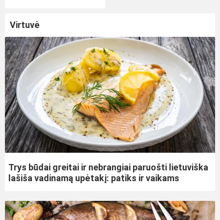
Virtuvė
Trys būdai greitai ir nebrangiai paruošti lietuviška
lašiša vadinamą upėtakį: patiks ir vaikams