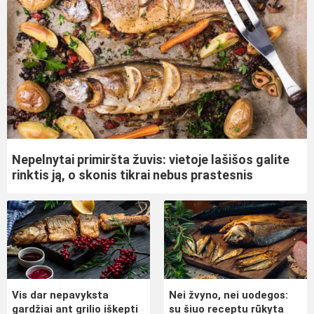
Nepelnytai primiršta žuvis: vietoje lašišos galite
rinktis ją, o skonis tikrai nebus prastesnis
Vis dar nepavyksta
Nei žvyno, nei uodegos:
gardžiai ant grilio iškepti
su šiuo receptu rūkyta