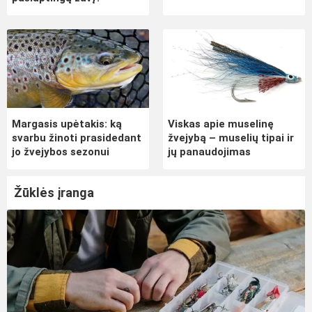
Margasis upėtakis: ką
Viskas apie muselinę
svarbu žinoti prasidedant
žvejybą – muselių tipai ir
jo žvejybos sezonui
jų panaudojimas
Žūklės įranga