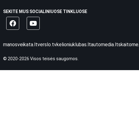
SEKITE MUS SOCIALINIUOSE TINKLUOSE
manosveikata.lt
verslo.tv
kelioniuklubas.lt
automedia.lt
skaitome.
© 2020-2026 Visos teisės saugomos.