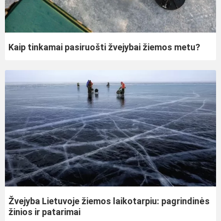
Kaip tinkamai pasiruošti žvejybai žiemos metu?
Žvejyba Lietuvoje žiemos laikotarpiu: pagrindinės
žinios ir patarimai