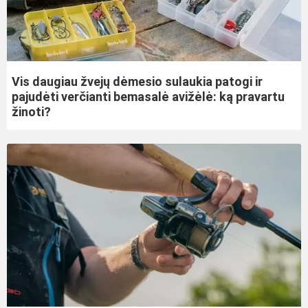
Vis daugiau žvejų dėmesio sulaukia patogi ir
pajudėti verčianti bemasalė avižėlė: ką pravartu
žinoti?